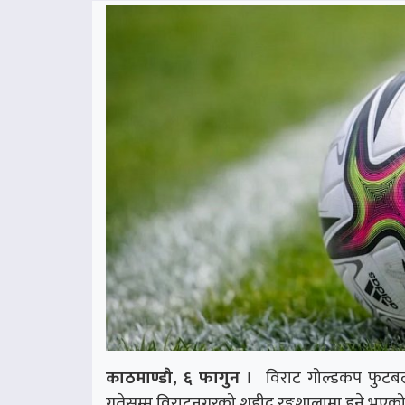
काठमाण्डौ, ६ फागुन ।
विराट गोल्डकप फुटबल 
गतेसम्म विराटनगरको शहीद रङ्गशालामा हुने भएको 