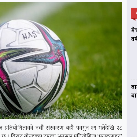
मे
वर
बा
बा
प्रतियोगिताको नवौं संस्करण यही फागुन १९ गतेदेखि २८
छ । विराट गोल्डकप टष्ट्रका अनुसार प्रतियोगिता ‘फ्लडलाइट’