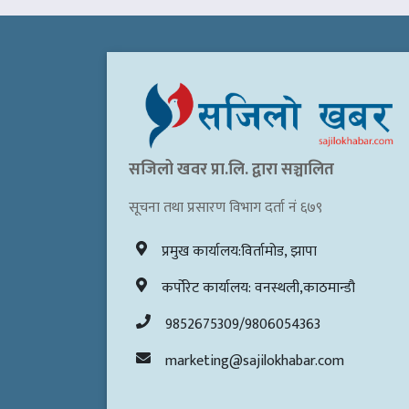
सजिलो खवर प्रा.लि. द्वारा सञ्चालित
सूचना तथा प्रसारण विभाग दर्ता नं ६७९
प्रमुख कार्यालय:विर्तामोड, झापा
कर्पोरेट कार्यालय: वनस्थली,काठमान्डौ
9852675309/9806054363
marketing@sajilokhabar.com