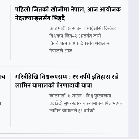
पहिलो जितको खोजीमा नेपाल, आज आयोजक
नेदरल्यान्ड्ससँग भिड्दै
काठमाडौं, ७ साउन । आईसीसी क्रिकेट
विश्वकप लिग–२ अन्तर्गत जारी
त्रिकोणात्मक एकदिवसीय शृंखलामा
नेपालले आज
ीच
गरिबीदेखि विश्वकपसम्म : १९ वर्षमै इतिहास रच्ने
लामिन यामालको प्रेरणादायी यात्रा
काठमाडौं, ४ साउन । विश्व फुटबलमा
ा
उदाउँदो सुपरस्टारका रूपमा स्थापित भएका
लामिन यामालले १९ वर्षको