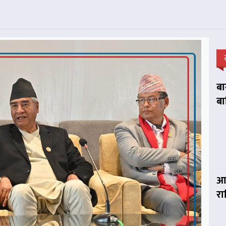
बा
बा
आज
र