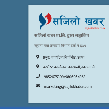
सजिलो खवर प्रा.लि. द्वारा सञ्चालित
सूचना तथा प्रसारण विभाग दर्ता नं ६७९
प्रमुख कार्यालय:विर्तामोड, झापा
कर्पोरेट कार्यालय: वनस्थली,काठमान्डौ
9852675309/9806054363
marketing@sajilokhabar.com