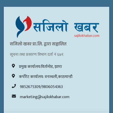
सजिलो खवर प्रा.लि. द्वारा सञ्चालित
सूचना तथा प्रसारण विभाग दर्ता नं ६७९
प्रमुख कार्यालय:विर्तामोड, झापा
कर्पोरेट कार्यालय: वनस्थली,काठमान्डौ
9852675309/9806054363
marketing@sajilokhabar.com