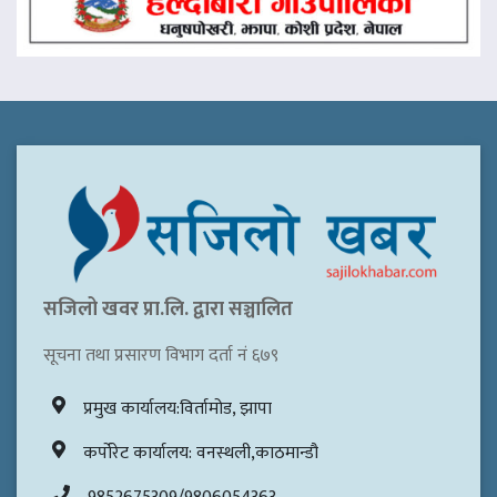
सजिलो खवर प्रा.लि. द्वारा सञ्चालित
सूचना तथा प्रसारण विभाग दर्ता नं ६७९
प्रमुख कार्यालय:विर्तामोड, झापा
कर्पोरेट कार्यालय: वनस्थली,काठमान्डौ