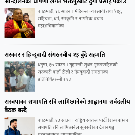
आन्दोलनको घोषणा लगतै भक्तपुरबाट दुर्गा प्रसाईं पक्राउ
काठमाडौं, १८ साउन । मेडिकल व्यवसायी तथा ‘राष्ट्र,
राष्ट्रियता, धर्म, संस्कृति र नागरिक बचाउ
महाअभियान’का
सरकार र हिन्दूवादी संगठनबीच १३ बुँदे सहमति
धनुषा, १७ साउन । गृहमन्त्री सुधन गुरुङसहितको
सरकारी वार्ता टोली र हिन्दूवादी संगठनका
प्रतिनिधिहरूबीच १३
रास्वपाका सभापति रवि लामिछानेको आह्वानमा सर्वदलीय
बैठक बस्दै
काठमाडौं, १३ साउन । राष्ट्रिय स्वतन्त्र पार्टी (रास्वपा)का
सभापति रवि लामिछानेले सुनसरीको देवानगञ्ज
घटनालगायत समसामयिक