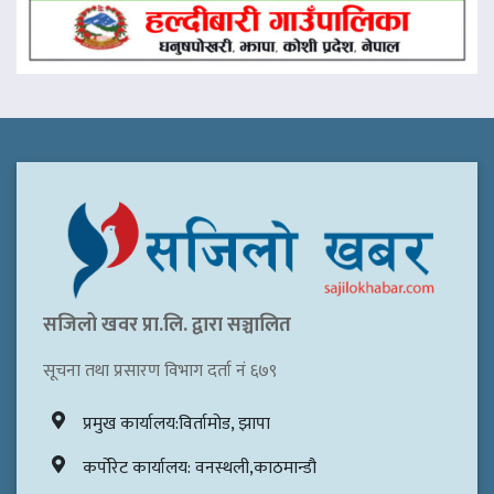
सजिलो खवर प्रा.लि. द्वारा सञ्चालित
सूचना तथा प्रसारण विभाग दर्ता नं ६७९
प्रमुख कार्यालय:विर्तामोड, झापा
कर्पोरेट कार्यालय: वनस्थली,काठमान्डौ