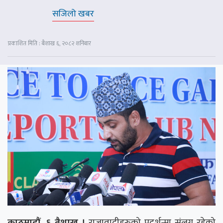
सजिलो खबर
प्रकाशित मिति : बैशाख ६, २०८२ शनिबार
काठमाडौं, ६ बैशाख ।
राजावादीहरुको प्रदर्शन्मा संलग्न रहेको