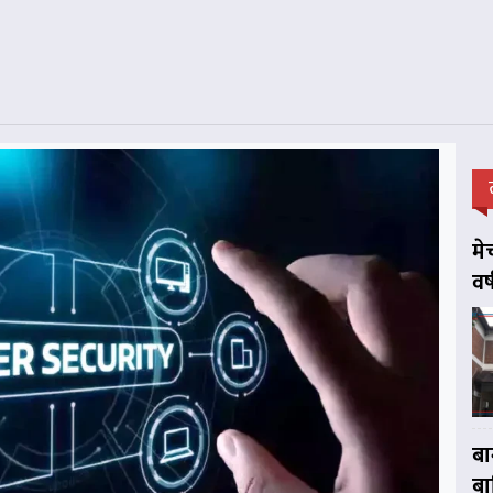
मे
वर
बा
बा