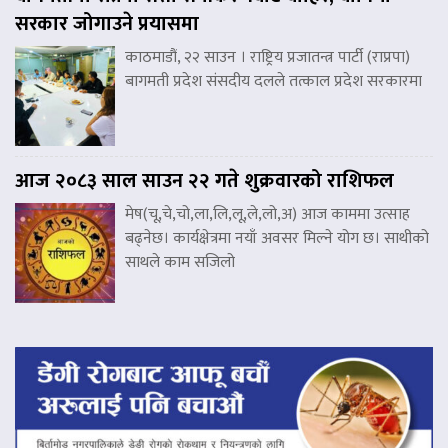
सरकार जोगाउने प्रयासमा
काठमाडौं, २२ साउन । राष्ट्रिय प्रजातन्त्र पार्टी (राप्रपा)
बागमती प्रदेश संसदीय दलले तत्काल प्रदेश सरकारमा
आज २०८३ साल साउन २२ गते शुक्रवारको राशिफल
मेष(चू,चे,चो,ला,लि,लू,ले,लो,अ) आज काममा उत्साह
बढ्नेछ। कार्यक्षेत्रमा नयाँ अवसर मिल्ने योग छ। साथीको
साथले काम सजिलो