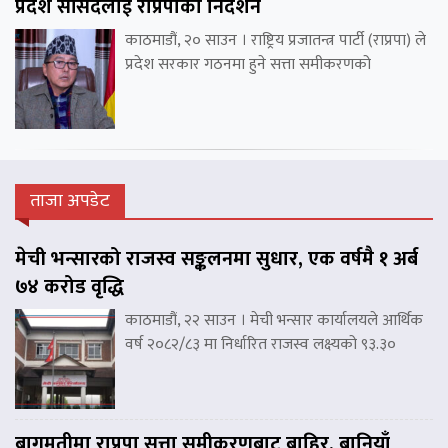
प्रदेश सांसदलाई राप्रपाको निर्देशन
काठमाडौं, २० साउन । राष्ट्रिय प्रजातन्त्र पार्टी (राप्रपा) ले
प्रदेश सरकार गठनमा हुने सत्ता समीकरणको
ताजा अपडेट
मेची भन्सारको राजस्व सङ्कलनमा सुधार, एक वर्षमै १ अर्ब
७४ करोड वृद्धि
काठमाडौं, २२ साउन । मेची भन्सार कार्यालयले आर्थिक
वर्ष २०८२/८३ मा निर्धारित राजस्व लक्ष्यको ९३.३०
बागमतीमा राप्रपा सत्ता समीकरणबाट बाहिर, बानियाँ