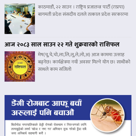
काठमाडौं, २२ साउन । राष्ट्रिय प्रजातन्त्र पार्टी (राप्रपा)
बागमती प्रदेश संसदीय दलले तत्काल प्रदेश सरकारमा
आज २०८३ साल साउन २२ गते शुक्रवारको राशिफल
मेष(चू,चे,चो,ला,लि,लू,ले,लो,अ) आज काममा उत्साह
बढ्नेछ। कार्यक्षेत्रमा नयाँ अवसर मिल्ने योग छ। साथीको
साथले काम सजिलो