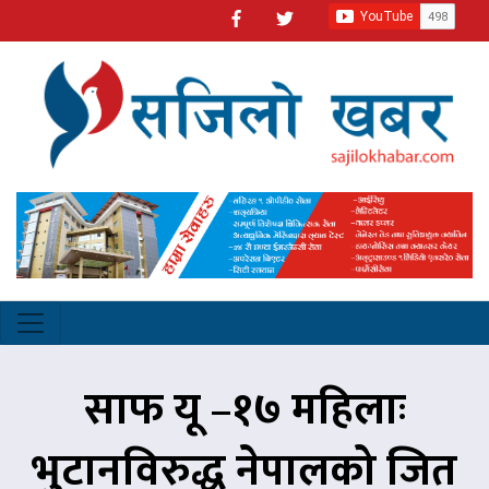
साफ यू –१७ महिलाः
भुटानविरुद्ध नेपालको जित