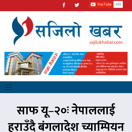
साफ यू–२०ः नेपाललाई
हराउँदै बंगलादेश च्याम्पियन