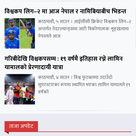
विश्वकप लिग–२ मा आज नेपाल र नामिबियाबीच भिडन्त
काठमाडौं, ५ साउन । आईसीसी क्रिकेट विश्वकप लिग–२
अन्तर्गत नेदरल्यान्ड्समा जारी त्रिकोणात्मक शृङ्खलामा
नेपालले आज
गरिबीदेखि विश्वकपसम्म : १९ वर्षमै इतिहास रच्ने लामिन
यामालको प्रेरणादायी यात्रा
काठमाडौं, ४ साउन । विश्व फुटबलमा उदाउँदो
सुपरस्टारका रूपमा स्थापित भएका लामिन यामालले १९
वर्षको
ताजा अपडेट