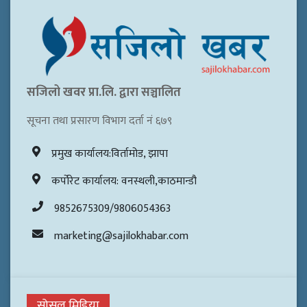
सजिलो खवर प्रा.लि. द्वारा सञ्चालित
सूचना तथा प्रसारण विभाग दर्ता नं ६७९
प्रमुख कार्यालय:विर्तामोड, झापा
कर्पोरेट कार्यालय: वनस्थली,काठमान्डौ
9852675309/9806054363
marketing@sajilokhabar.com
सोसल मिडिया