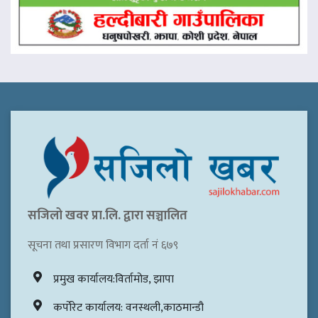
सजिलो खवर प्रा.लि. द्वारा सञ्चालित
सूचना तथा प्रसारण विभाग दर्ता नं ६७९
प्रमुख कार्यालय:विर्तामोड, झापा
कर्पोरेट कार्यालय: वनस्थली,काठमान्डौ