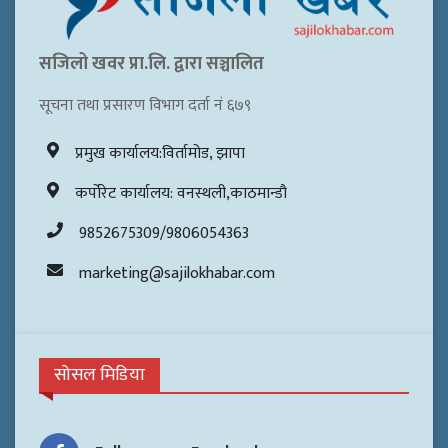
सजिलो खवर प्रा.लि. द्वारा सञ्चालित
सूचना तथा प्रसारण विभाग दर्ता नं ६७९
प्रमुख कार्यालय:विर्तामोड, झापा
कर्पोरेट कार्यालय: वनस्थली,काठमान्डौ
9852675309/9806054363
marketing@sajilokhabar.com
सोसल मिडिया