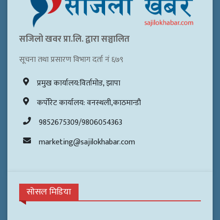
सजिलो खवर प्रा.लि. द्वारा सञ्चालित
सूचना तथा प्रसारण विभाग दर्ता नं ६७९
प्रमुख कार्यालय:विर्तामोड, झापा
कर्पोरेट कार्यालय: वनस्थली,काठमान्डौ
9852675309/9806054363
marketing@sajilokhabar.com
सोसल मिडिया