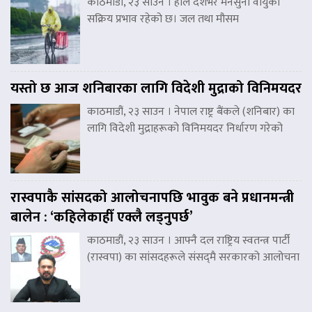
काठमाडौं, २३ साउन । हाल देशभर मनसुनी वायुको
सक्रिय प्रभाव रहेको छ। जल तथा मौसम
यस्तो छ आज शनिबारका लागि विदेशी मुद्राको विनिमयदर
काठमाडौं, २३ साउन । नेपाल राष्ट्र बैंकले (शनिबार) का
लागि विदेशी मुद्राहरूको विनिमयदर निर्धारण गरेको
रास्वपाकै सांसदको आलोचनापछि भावुक बने प्रधानमन्त्री
बालेन : ‘कहिलेकाहीँ एक्लै लड्नुपर्छ’
काठमाडौं, २३ साउन । आफ्नै दल राष्ट्रिय स्वतन्त्र पार्टी
(रास्वपा) का सांसदहरूले संसद्‌मै सरकारको आलोचना