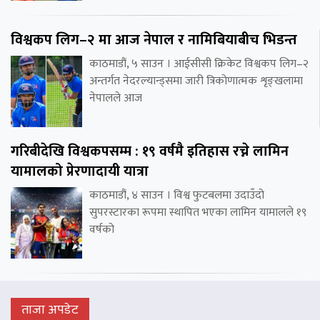
विश्वकप लिग–२ मा आज नेपाल र नामिबियाबीच भिडन्त
काठमाडौं, ५ साउन । आईसीसी क्रिकेट विश्वकप लिग–२
अन्तर्गत नेदरल्यान्ड्समा जारी त्रिकोणात्मक शृङ्खलामा
नेपालले आज
गरिबीदेखि विश्वकपसम्म : १९ वर्षमै इतिहास रच्ने लामिन
यामालको प्रेरणादायी यात्रा
काठमाडौं, ४ साउन । विश्व फुटबलमा उदाउँदो
सुपरस्टारका रूपमा स्थापित भएका लामिन यामालले १९
वर्षको
ताजा अपडेट