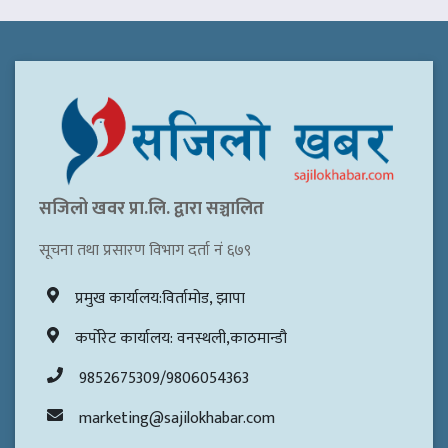
सजिलो खवर प्रा.लि. द्वारा सञ्चालित
सूचना तथा प्रसारण विभाग दर्ता नं ६७९
प्रमुख कार्यालय:विर्तामोड, झापा
कर्पोरेट कार्यालय: वनस्थली,काठमान्डौ
9852675309/9806054363
marketing@sajilokhabar.com