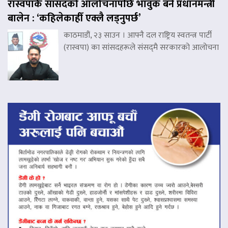
रास्वपाकै सांसदको आलोचनापछि भावुक बने प्रधानमन्त्री
बालेन : ‘कहिलेकाहीँ एक्लै लड्नुपर्छ’
काठमाडौं, २३ साउन । आफ्नै दल राष्ट्रिय स्वतन्त्र पार्टी
(रास्वपा) का सांसदहरूले संसद्‌मै सरकारको आलोचना