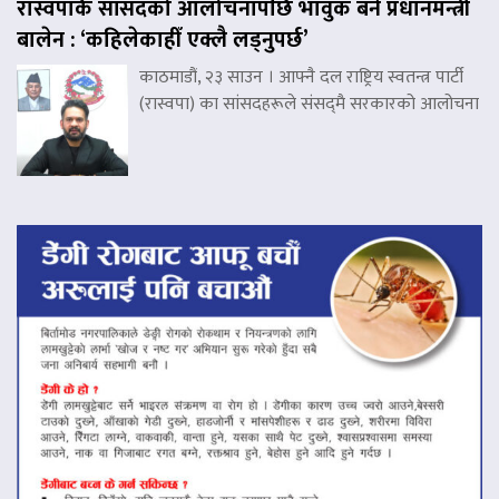
रास्वपाकै सांसदको आलोचनापछि भावुक बने प्रधानमन्त्री
बालेन : ‘कहिलेकाहीँ एक्लै लड्नुपर्छ’
काठमाडौं, २३ साउन । आफ्नै दल राष्ट्रिय स्वतन्त्र पार्टी
(रास्वपा) का सांसदहरूले संसद्‌मै सरकारको आलोचना