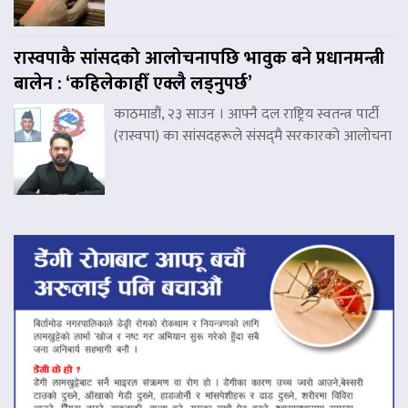
रास्वपाकै सांसदको आलोचनापछि भावुक बने प्रधानमन्त्री
बालेन : ‘कहिलेकाहीँ एक्लै लड्नुपर्छ’
काठमाडौं, २३ साउन । आफ्नै दल राष्ट्रिय स्वतन्त्र पार्टी
(रास्वपा) का सांसदहरूले संसद्‌मै सरकारको आलोचना