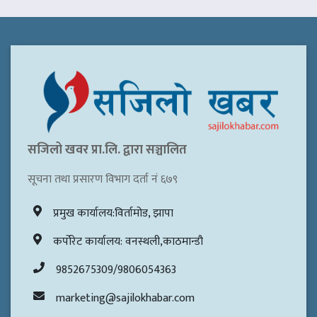
सजिलो खवर प्रा.लि. द्वारा सञ्चालित
सूचना तथा प्रसारण विभाग दर्ता नं ६७९
प्रमुख कार्यालय:विर्तामोड, झापा
कर्पोरेट कार्यालय: वनस्थली,काठमान्डौ
9852675309/9806054363
marketing@sajilokhabar.com