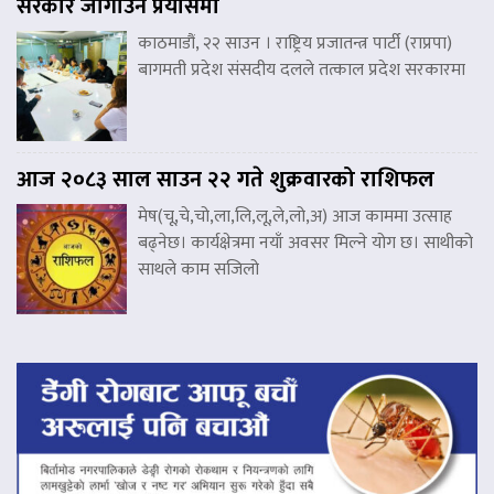
सरकार जोगाउने प्रयासमा
काठमाडौं, २२ साउन । राष्ट्रिय प्रजातन्त्र पार्टी (राप्रपा)
बागमती प्रदेश संसदीय दलले तत्काल प्रदेश सरकारमा
आज २०८३ साल साउन २२ गते शुक्रवारको राशिफल
मेष(चू,चे,चो,ला,लि,लू,ले,लो,अ) आज काममा उत्साह
बढ्नेछ। कार्यक्षेत्रमा नयाँ अवसर मिल्ने योग छ। साथीको
साथले काम सजिलो