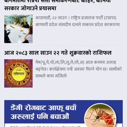
बागमतीमा राप्रपा सत्ता समीकरणबाट बाहिर, बानियाँ
सरकार जोगाउने प्रयासमा
काठमाडौं, २२ साउन । राष्ट्रिय प्रजातन्त्र पार्टी (राप्रपा)
बागमती प्रदेश संसदीय दलले तत्काल प्रदेश सरकारमा
आज २०८३ साल साउन २२ गते शुक्रवारको राशिफल
मेष(चू,चे,चो,ला,लि,लू,ले,लो,अ) आज काममा उत्साह
बढ्नेछ। कार्यक्षेत्रमा नयाँ अवसर मिल्ने योग छ। साथीको
साथले काम सजिलो