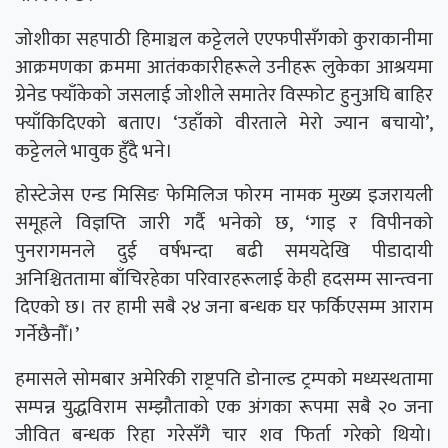
जोशीका सहपाठी हिमाञ्चल कट्टेलले एएफपीसँगको कुराकानीमा
आक्रमणका क्रममा आतंककारीहरूले उनीहरू लुकेका आश्रयमा
ग्रेनेड फ्याँकेको जसलाई जोशीले समातेर विस्फोट हुनुअघि बाहिर
फ्याँकिदिएको बताए। ‘उहाँको वीरताले मेरो ज्यान बचायो’,
कट्टेलले भावुक हुँदै भने।
होस्टेजेस एन्ड मिसिङ फेमिलिज फोरम नामक मुख्य इजरायली
समूहले विज्ञप्ति जारी गर्दै भनेको छ, ‘गाइ र विपीनको
पुनरागमनले दुई वर्षभन्दा बढी समयदेखि पीडादायी
अनिश्चिततामा बाँचिरहेका परिवारहरूलाई केही हदसम्म सान्त्वना
दिएको छ। तर हामी सबै २४ जना बन्धक घर फर्किएसम्म आराम
गर्नेछैनौँ।’
हमासले सोमबार अमेरिकी राष्ट्रपति डोनाल्ड ट्रम्पको मध्यस्थतामा
सम्पन्न युद्धविराम सम्झौताको एक अंगका रूपमा सबै २० जना
जीवित बन्धक रिहा गरेसँगै चार शव फिर्ता गरेको थियो।