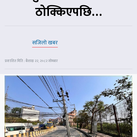
ठोक्किएपछि‍‍‍…
सजिलो खबर
प्रकाशित मिति : बैशाख २२, २०८२ सोमबार