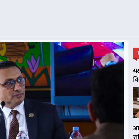
यस
व
आज
र