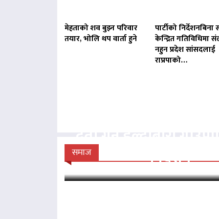
मेहताको शव बुझ्न परिवार
पार्टीको निर्देशनबिना स
तयार, भोलि थप वार्ता हुने
केन्द्रित गतिविधिमा संल
नहुन प्रदेश सांसदलाई
राप्रपाको…
बिना दर्ता सञ्चालित व्य
दर्ता गर्न हल्दीबारी गाउँ
निर्देशन
समाज