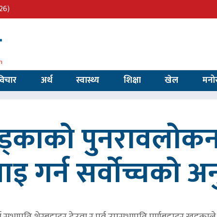
26)
विचार
अर्थ
स्वास्थ्य
शिक्षा
खेल
मनो
खड्काको पुनरावलोकन
वाइ गर्न सर्वोच्चको अ
र्व सभापति शेरबहादुर देउवा र पूर्व उपसभापति पूर्णबहादुर खड्का