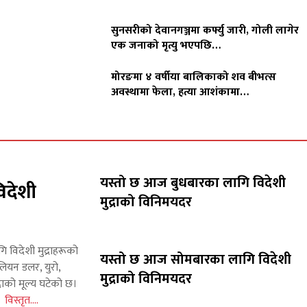
सुनसरीको देवानगञ्जमा कर्फ्यु जारी, गोली लागेर
एक जनाको मृत्यु भएपछि…
मोरङमा ४ वर्षीया बालिकाको शव बीभत्स
अवस्थामा फेला, हत्या आशंकामा…
यस्तो छ आज बुधबारका लागि विदेशी
िदेशी
मुद्राको विनिमयदर
गि विदेशी मुद्राहरूको
यस्तो छ आज सोमबारका लागि विदेशी
लियन डलर, युरो,
मुद्राको विनिमयदर
राको मूल्य घटेको छ।
इन
विस्तृत....