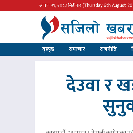
श्रावण २१, २०८३ बिहीबार
(Thursday 6th August 20
गृहपृष्ठ
समाचार
राजनीति
देउवा र 
सुनु
काठमाडौं, २१ साउन । नेपाली कांग्रेसका पु