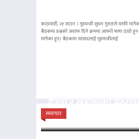
काठमाडौं, २१ साउन । गृहमन्त्री सुधन गुरुङले माफी मागेका
बैठकमा प्रश्नको जवाफ दिने क्रममा आफ्नो भाषा ठाडो हुन 
मागेका हुन्। बैठकमा सांसदलाई गृहमन्त्रीलाई
देउवा र खड्काको पुनरा
सुनुवाइ गर्न सर्वोच
समाचार