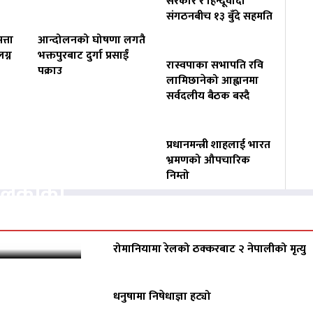
सरकार र हिन्दूवादी
संगठनबीच १३ बुँदे सहमति
त्ता
आन्दोलनको घोषणा लगतै
ग्न
भक्तपुरबाट दुर्गा प्रसाईं
रास्वपाका सभापति रवि
पक्राउ
लामिछानेको आह्वानमा
सर्वदलीय बैठक बस्दै
प्रधानमन्त्री शाहलाई भारत
वसायलाई
भ्रमणको औपचारिक
निम्तो
पालिकाको
रोमानियामा रेलको ठक्करबाट २ नेपालीको मृत्यु
धनुषामा निषेधाज्ञा हट्यो