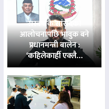
रास्वपाकै सांसदको
आलोचनापछि भावुक बने
प्रधानमन्त्री बालेन :
‘कहिलेकाहीँ एक्लै…