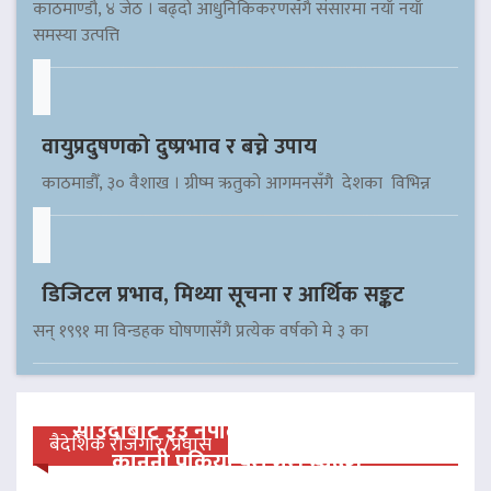
काठमाण्डौ, ४ जेठ । बढ्दो आधुनिकिकरणसँगै संसारमा नयाँ नयाँ
समस्या उत्पत्ति
वायुप्रदुषणको दुष्प्रभाव र बच्ने उपाय
काठमाडौँ, ३० वैशाख । ग्रीष्म ऋतुको आगमनसँगै देशका विभिन्न
डिजिटल प्रभाव, मिथ्या सूचना र आर्थिक सङ्कट
सन् १९९१ मा विन्डहक घोषणासँगै प्रत्येक वर्षको मे ३ का
साउदीबाट ३३ नेपाली कैदीलाई आममाफी,
बैदेशिक रोजगार/प्रवास
कानुनी प्रक्रिया पूरा गरी स्वदेश…