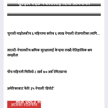
यूएईले २६७ नेपालीलाई दियो आममाफी
चुनावी माहोलबीच ६ महिनामा करिब ६ लाख नेपाली रोजगारीका लागि…
साउदी-नेपालबीच श्रमिक सुरक्षालाई केन्द्रमा राख्दै ऐतिहासिक श्रम
सम्झौता
पाँच महिनामै भित्रियो ८ खर्ब ७० अर्ब रेमिट्यान्स
अमेरिकाबाट फेरि ३५ नेपाली ‘डिपोर्ट’
आज २०८३ साल साउन २३ गते शनिवारको
आजको राशिफल