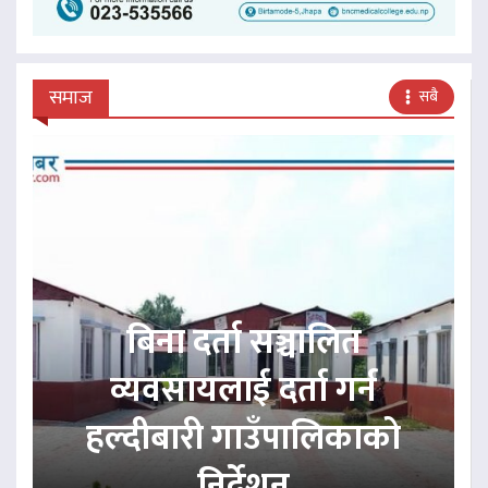
समाज
सबै
बिना दर्ता सञ्चालित
व्यवसायलाई दर्ता गर्न
हल्दीबारी गाउँपालिकाको
निर्देशन