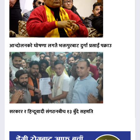
आन्दोलनको घोषणा लगतै भक्तपुरबाट दुर्गा प्रसाईं पक्राउ
सरकार र हिन्दूवादी संगठनबीच १३ बुँदे सहमति