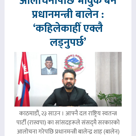
आलोचनापछि भावुक बने
प्रधानमन्त्री बालेन :
‘कहिलेकाहीँ एक्लै
लड्नुपर्छ’
काठमाडौं, २३ साउन । आफ्नै दल राष्ट्रिय स्वतन्त्र
पार्टी (रास्वपा) का सांसदहरूले संसद्‌मै सरकारको
आलोचना गरेपछि प्रधानमन्त्री बालेन्द्र शाह (बालेन)