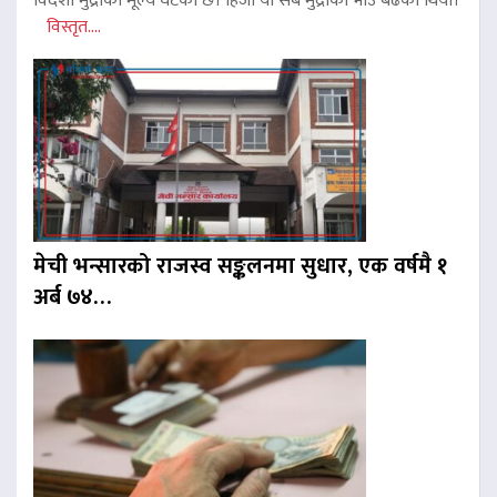
विदेशी मुद्राको मूल्य घटेको छ। हिजो यी सबै मुद्राको भाउ बढेको थियो।
विस्तृत....
मेची भन्सारको राजस्व सङ्कलनमा सुधार, एक वर्षमै १
अर्ब ७४…