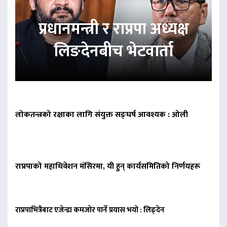
प्रधानमन्त्री र राप्रपा अध्यक्ष
लिङदेनबीच भेटवार्ता
लोकतन्त्रको रक्षाका लागि संयुक्त सङ्घर्ष आवश्यक : ओली
राप्रपाको महाधिवेशन मंसिरमा, यी हुन् कार्यसमितिको निर्णयहरू
राप्रपाभित्रैबाट एजेन्डा कमजोर पार्ने प्रयास भयो : लिङ्देन