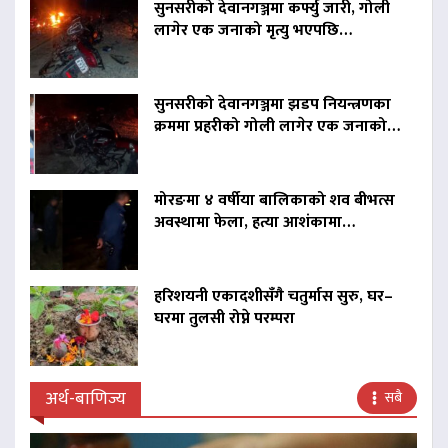
सुनसरीको देवानगञ्जमा कर्फ्यु जारी, गोली
लागेर एक जनाको मृत्यु भएपछि…
सुनसरीको देवानगञ्जमा झडप नियन्त्रणका
क्रममा प्रहरीको गोली लागेर एक जनाको…
मोरङमा ४ वर्षीया बालिकाको शव बीभत्स
अवस्थामा फेला, हत्या आशंकामा…
हरिशयनी एकादशीसँगै चतुर्मास सुरु, घर–
घरमा तुलसी रोप्ने परम्परा
अर्थ-बाणिज्य
सबै