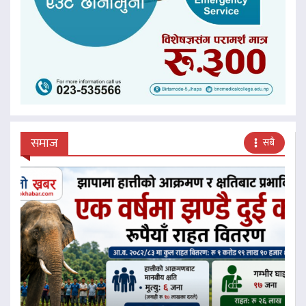
समाज
सबै