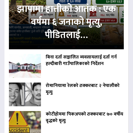
झापामा हात्तीको आतंक : एक
वर्षमा ६ जनाको मृत्यु,
पीडितलाई…
बिना दर्ता सञ्चालित व्यवसायलाई दर्ता गर्न
हल्दीबारी गाउँपालिकाको निर्देशन
रोमानियामा रेलको ठक्करबाट २ नेपालीको
मृत्यु
कोटीहोममा पिकअपको ठक्करबाट ७० वर्षीय
वृद्धको मृत्यु