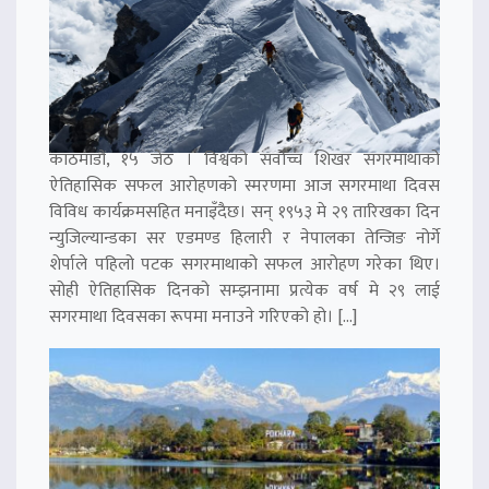
काठमाडौं, १५ जेठ । विश्वको सर्वोच्च शिखर सगरमाथाको
ऐतिहासिक सफल आरोहणको स्मरणमा आज सगरमाथा दिवस
विविध कार्यक्रमसहित मनाइँदैछ। सन् १९५३ मे २९ तारिखका दिन
न्युजिल्यान्डका सर एडमण्ड हिलारी र नेपालका तेन्जिङ नोर्गे
शेर्पाले पहिलो पटक सगरमाथाको सफल आरोहण गरेका थिए।
सोही ऐतिहासिक दिनको सम्झनामा प्रत्येक वर्ष मे २९ लाई
सगरमाथा दिवसका रूपमा मनाउने गरिएको हो। […]