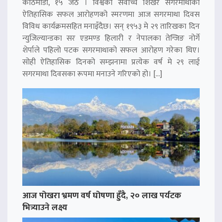
काठमाडौं, १५ जेठ । विश्वको सर्वोच्च शिखर सगरमाथाको
ऐतिहासिक सफल आरोहणको स्मरणमा आज सगरमाथा दिवस
विविध कार्यक्रमसहित मनाइँदैछ। सन् १९५३ मे २९ तारिखका दिन
न्युजिल्यान्डका सर एडमण्ड हिलारी र नेपालका तेन्जिङ नोर्गे
शेर्पाले पहिलो पटक सगरमाथाको सफल आरोहण गरेका थिए।
सोही ऐतिहासिक दिनको सम्झनामा प्रत्येक वर्ष मे २९ लाई
सगरमाथा दिवसका रूपमा मनाउने गरिएको हो। […]
आज पोखरा भ्रमण वर्ष घोषणा हुँदै, २० लाख पर्यटक
भित्र्याउने लक्ष्य