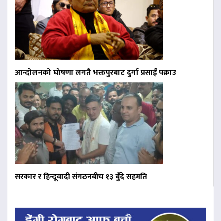
आन्दोलनको घोषणा लगतै भक्तपुरबाट दुर्गा प्रसाईं पक्राउ
सरकार र हिन्दूवादी संगठनबीच १३ बुँदे सहमति