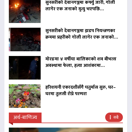
सुनसरीको देवानगञ्जमा कर्फ्यु जारी, गोली
लागेर एक जनाको मृत्यु भएपछि…
सुनसरीको देवानगञ्जमा झडप नियन्त्रणका
क्रममा प्रहरीको गोली लागेर एक जनाको…
मोरङमा ४ वर्षीया बालिकाको शव बीभत्स
अवस्थामा फेला, हत्या आशंकामा…
हरिशयनी एकादशीसँगै चतुर्मास सुरु, घर–
घरमा तुलसी रोप्ने परम्परा
अर्थ-बाणिज्य
सबै