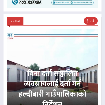
समाज
सबै
बिना दर्ता सञ्चालित
व्यवसायलाई दर्ता गर्न
हल्दीबारी गाउँपालिकाको
निर्देशन