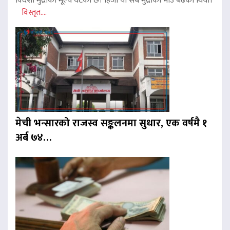
विदेशी मुद्राको मूल्य घटेको छ। हिजो यी सबै मुद्राको भाउ बढेको थियो।
विस्तृत....
मेची भन्सारको राजस्व सङ्कलनमा सुधार, एक वर्षमै १
अर्ब ७४…