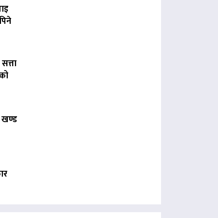
पाइ
पिने
 सत्ता
लको
 खण्ड
कार