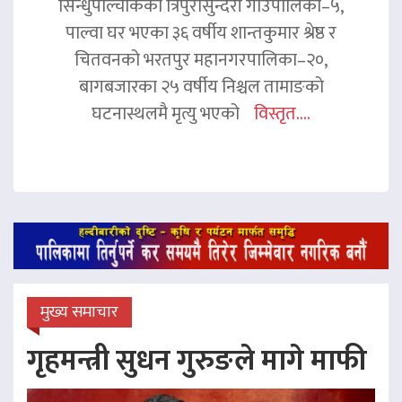
सिन्धुपाल्चोकको त्रिपुरासुन्दरी गाउँपालिका–५,
पाल्वा घर भएका ३६ वर्षीय शान्तकुमार श्रेष्ठ र
चितवनको भरतपुर महानगरपालिका–२०,
बागबजारका २५ वर्षीय निश्चल तामाङको
घटनास्थलमै मृत्यु भएको
विस्तृत....
मुख्य समाचार
गृहमन्त्री सुधन गुरुङले मागे माफी