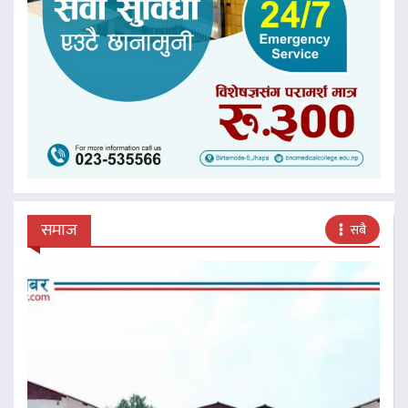
समाज
सबै