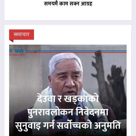
समयमै काम सक्न आग्रह
समाचार
देउवा र खड्काको
पुनरावलोकन निवेदनमा
सुनुवाइ गर्न सर्वोच्चको अनुमति