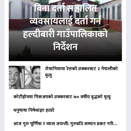
बिना दर्ता सञ्चालित
व्यवसायलाई दर्ता गर्न
हल्दीबारी गाउँपालिकाको
निर्देशन
रोमानियामा रेलको ठक्करबाट २ नेपालीको
मृत्यु
कोटीहोममा पिकअपको ठक्करबाट ७० वर्षीय वृद्धको मृत्यु
धनुषामा निषेधाज्ञा हट्यो
आज गुरु पूर्णिमा र व्यास जयन्ती: गुरुप्रति सम्मान प्रकट गरी…