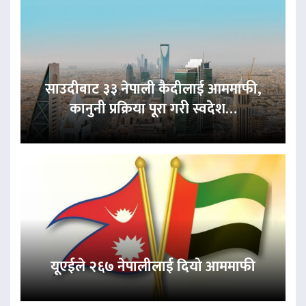
साउदीबाट ३३ नेपाली कैदीलाई आममाफी,
कानुनी प्रक्रिया पूरा गरी स्वदेश…
यूएईले २६७ नेपालीलाई दियो आममाफी