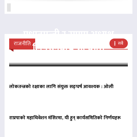
प्रधानमन्त्री र राप्रपा अध्यक्ष
राजनीति
सबै
लिङदेनबीच भेटवार्ता
लोकतन्त्रको रक्षाका लागि संयुक्त सङ्घर्ष आवश्यक : ओली
राप्रपाको महाधिवेशन मंसिरमा, यी हुन् कार्यसमितिको निर्णयहरू