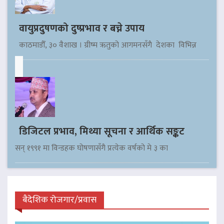
वायुप्रदुषणको दुष्प्रभाव र बच्ने उपाय
काठमाडौँ, ३० वैशाख । ग्रीष्म ऋतुको आगमनसँगै देशका विभिन्न
डिजिटल प्रभाव, मिथ्या सूचना र आर्थिक सङ्कट
सन् १९९१ मा विन्डहक घोषणासँगै प्रत्येक वर्षको मे ३ का
बैदेशिक रोजगार/प्रवास