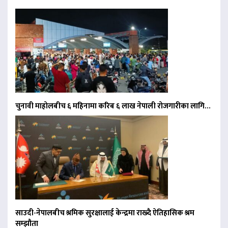
चुनावी माहोलबीच ६ महिनामा करिब ६ लाख नेपाली रोजगारीका लागि…
साउदी-नेपालबीच श्रमिक सुरक्षालाई केन्द्रमा राख्दै ऐतिहासिक श्रम
सम्झौता