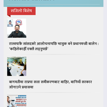
सजिलो बिशेष
रास्वपाकै सांसदको आलोचनापछि भावुक बने प्रधानमन्त्री बालेन :
‘कहिलेकाहीँ एक्लै लड्नुपर्छ’
बागमतीमा राप्रपा सत्ता समीकरणबाट बाहिर, बानियाँ सरकार
जोगाउने प्रयासमा