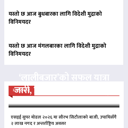
यस्तो छ आज बुधबारका लागि विदेशी मुद्राको
विनिमयदर
यस्तो छ आज मंगलबारका लागि विदेशी मुद्राको
विनिमयदर
‘लालीबजार’को सफल यात्रा
जारी, प्रदर्शनको ५१औँ दिन पूरा
मनोरन्जन
एसइई सुपर मोडल २०२६ मा सौरभ सिटौलाको बाजी, उपाधिसँगै
२ लाख नगद र अन्तर्राष्ट्रिय अवसर