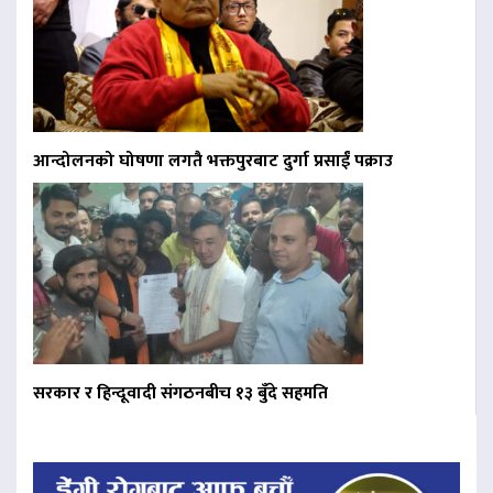
आन्दोलनको घोषणा लगतै भक्तपुरबाट दुर्गा प्रसाईं पक्राउ
सरकार र हिन्दूवादी संगठनबीच १३ बुँदे सहमति