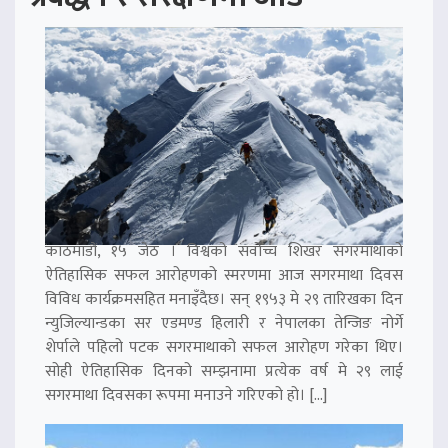
काठमाडौं, १५ जेठ । विश्वको सर्वोच्च शिखर सगरमाथाको
ऐतिहासिक सफल आरोहणको स्मरणमा आज सगरमाथा दिवस
विविध कार्यक्रमसहित मनाइँदैछ। सन् १९५३ मे २९ तारिखका दिन
न्युजिल्यान्डका सर एडमण्ड हिलारी र नेपालका तेन्जिङ नोर्गे
शेर्पाले पहिलो पटक सगरमाथाको सफल आरोहण गरेका थिए।
सोही ऐतिहासिक दिनको सम्झनामा प्रत्येक वर्ष मे २९ लाई
सगरमाथा दिवसका रूपमा मनाउने गरिएको हो। […]