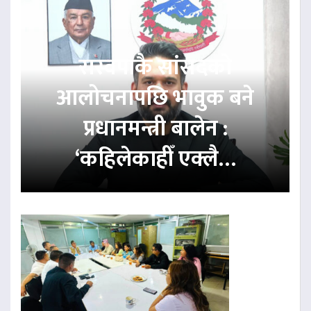
रास्वपाकै सांसदको
आलोचनापछि भावुक बने
प्रधानमन्त्री बालेन :
‘कहिलेकाहीँ एक्लै…