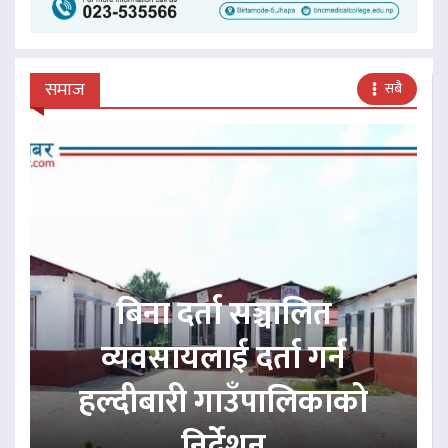
समाज
सबै
बिना दर्ता सञ्चालित
व्यवसायलाई दर्ता गर्न
हल्दीबारी गाउँपालिकाको
निर्देशन