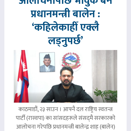
आलोचनापछि भावुक बने
प्रधानमन्त्री बालेन :
‘कहिलेकाहीँ एक्लै
लड्नुपर्छ’
काठमाडौं, २३ साउन । आफ्नै दल राष्ट्रिय स्वतन्त्र
पार्टी (रास्वपा) का सांसदहरूले संसद्‌मै सरकारको
आलोचना गरेपछि प्रधानमन्त्री बालेन्द्र शाह (बालेन)