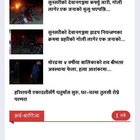
सुनसरीको देवानगञ्जमा कर्फ्यु जारी, गोली
लागेर एक जनाको मृत्यु भएपछि…
सुनसरीको देवानगञ्जमा झडप नियन्त्रणका
क्रममा प्रहरीको गोली लागेर एक जनाको…
मोरङमा ४ वर्षीया बालिकाको शव बीभत्स
अवस्थामा फेला, हत्या आशंकामा…
हरिशयनी एकादशीसँगै चतुर्मास सुरु, घर–घरमा तुलसी रोप्ने
परम्परा
अर्थ-बाणिज्य
सबै