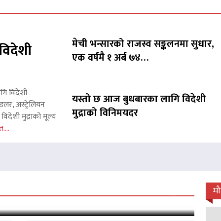
मेची भन्सारको राजस्व सङ्कलनमा सुधार,
विदेशी
एक वर्षमै १ अर्ब ७४…
ागि विदेशी
यस्तो छ आज बुधबारका लागि विदेशी
लर, अस्ट्रेलियन
मुद्राको विनिमयदर
िदेशी मुद्राको मूल्य
त....
 जारी, प्रदर्शनको ५१औँ दिन पूरा
म