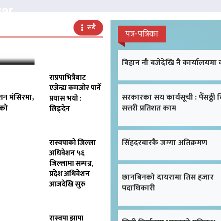
क्ष
सबै
पत्र-पत्रिका
बिहान नौ बजेदेखि नै कार्यालयमा
राप्रपाभित्रैबाट
एजेन्डा कमजोर पार्ने
शन मंसिरमा,
सरकारका सय कार्यसूची : पैँसठ्ठी 
प्रयास भयो :
िको
सत्तरी प्रतिशत काम
लिङ्देन
सिंहदरबारकै जग्गा अतिक्रमण
रास्वपाको जिल्ला
अधिवेशन ५६
जिल्लामा सम्पन्न,
प्रदेश अधिवेशन
छानबिनको दायरामा तिस हजार
आजदेखि सुरु
पदाधिकारी
रास्वपा झापा