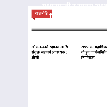
प्रधानमन्त्री र राप्रपा अध्य
राजनीति
लिङदेनबीच भेटवार्ता
लोकतन्त्रको रक्षाका लागि
राप्रपाको महाधिवे
संयुक्त सङ्घर्ष आवश्यक :
यी हुन् कार्यसमित
ओली
निर्णयहरू