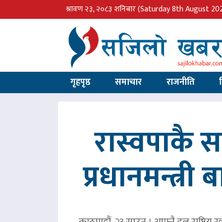
श्रावण २३, २०८३ शनिबार
(Saturday 8th August 20
गृहपृष्ठ
समाचार
राजनीति
रास्वपाकै
प्रधानमन्त्री
काठमाडौं, २३ साउन । आफ्नै दल राष्ट्रिय स्व