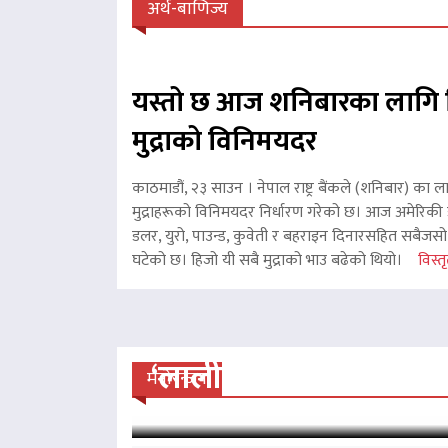
अर्थ-बाणिज्य
यस्तो छ आज शनिबारका लागि 
मुद्राको विनिमयदर
काठमाडौं, २३ साउन । नेपाल राष्ट्र बैंकले (शनिबार) का ल
मुद्राहरूको विनिमयदर निर्धारण गरेको छ। आज अमेरिकी ड
डलर, युरो, पाउन्ड, कुवेती र बहराइन दिनारसहित सबैजसो व
घटेको छ। हिजो यी सबै मुद्राको भाउ बढेको थियो।
विस्तृ
‘लालीबजार’को सफल यात्रा
मनोरन्जन