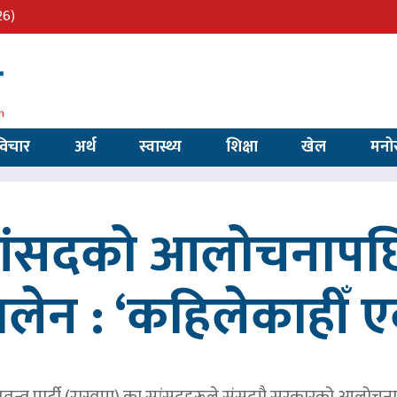
26)
विचार
अर्थ
स्वास्थ्य
शिक्षा
खेल
मनो
 सांसदको आलोचनापछि
 बालेन : ‘कहिलेकाहीँ एक
तन्त्र पार्टी (रास्वपा) का सांसदहरूले संसद्‌मै सरकारको आलोचना गर