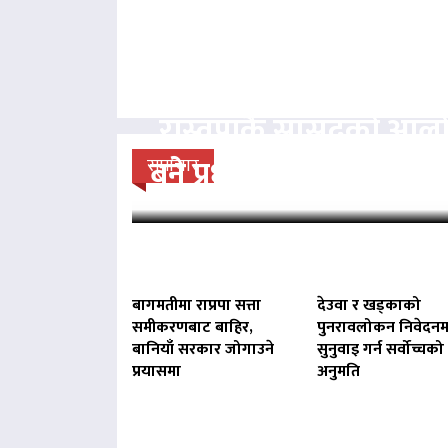
रास्वपाकै सांसदको आल
बने प्रधानमन्त्री बालेन : 
समाचार
बागमतीमा राप्रपा सत्ता
देउवा र खड्काको
समीकरणबाट बाहिर,
पुनरावलोकन निवेदनम
बानियाँ सरकार जोगाउने
सुनुवाइ गर्न सर्वोच्चको
प्रयासमा
अनुमति