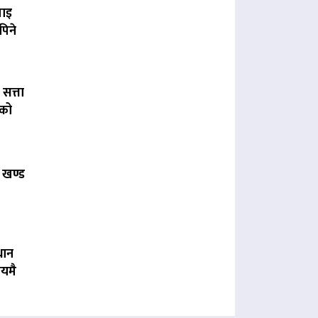
पाइ
पिने
 सत्ता
लको
 खण्ड
धान
यमै