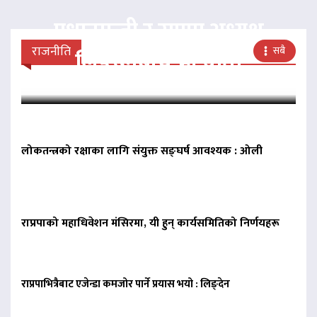
प्रधानमन्त्री र राप्रपा अध्यक्ष
राजनीति
सबै
लिङदेनबीच भेटवार्ता
लोकतन्त्रको रक्षाका लागि संयुक्त सङ्घर्ष आवश्यक : ओली
राप्रपाको महाधिवेशन मंसिरमा, यी हुन् कार्यसमितिको निर्णयहरू
राप्रपाभित्रैबाट एजेन्डा कमजोर पार्ने प्रयास भयो : लिङ्देन