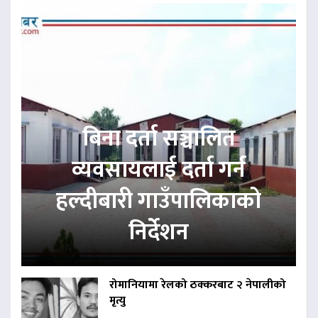
बिना दर्ता सञ्चालित
व्यवसायलाई दर्ता गर्न
हल्दीबारी गाउँपालिकाको
निर्देशन
रोमानियामा रेलको ठक्करबाट २ नेपालीको
मृत्यु