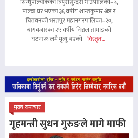
सिन्धुपाल्चोकको त्रिपुरासुन्दरी गाउँपालिका–५,
पाल्वा घर भएका ३६ वर्षीय शान्तकुमार श्रेष्ठ र
चितवनको भरतपुर महानगरपालिका–२०,
बागबजारका २५ वर्षीय निश्चल तामाङको
घटनास्थलमै मृत्यु भएको
विस्तृत....
मुख्य समाचार
गृहमन्त्री सुधन गुरुङले मागे माफी