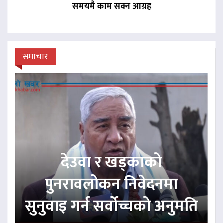
समयमै काम सक्न आग्रह
समाचार
देउवा र खड्काको
पुनरावलोकन निवेदनमा
सुनुवाइ गर्न सर्वोच्चको अनुमति