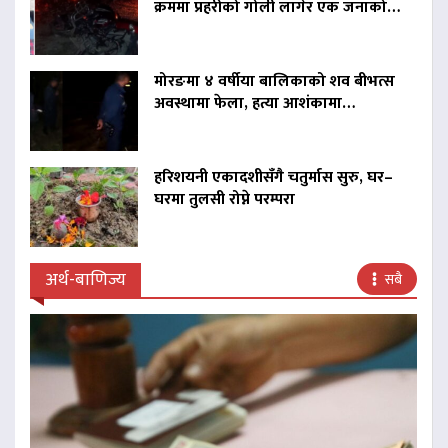
क्रममा प्रहरीको गोली लागेर एक जनाको…
मोरङमा ४ वर्षीया बालिकाको शव बीभत्स
अवस्थामा फेला, हत्या आशंकामा…
हरिशयनी एकादशीसँगै चतुर्मास सुरु, घर–
घरमा तुलसी रोप्ने परम्परा
अर्थ-बाणिज्य
सबै