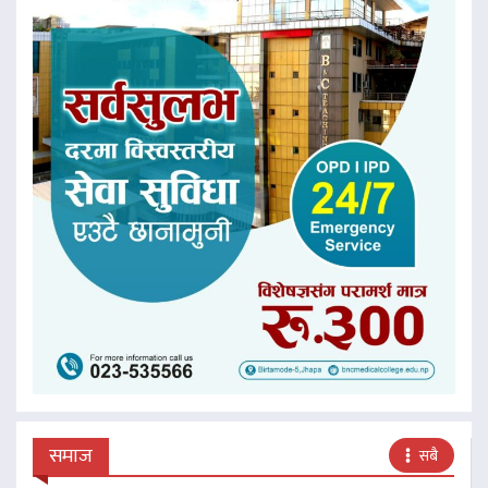
समाज
सबै