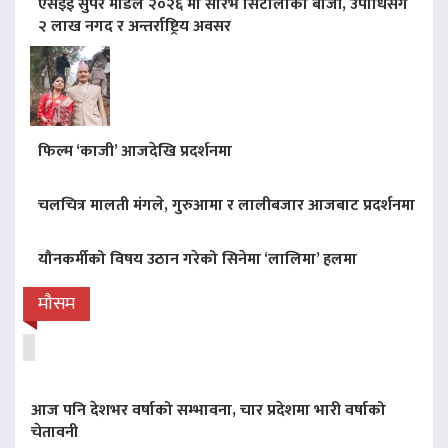
एसइई सुपर मोडल २०२६ मा सौरभ सिटौलाको बाजी, उपाधिसँगै
२ लाख नगद र अन्तर्राष्ट्रिय अवसर
फिल्म ‘काजी’ आजदेखि प्रदर्शनमा
चलचित्र मालती मंगले, गुरुआमा र लालीबजार आजबाट प्रदर्शनमा
यौनकर्मीको विषय उठान गरेको सिनेमा ‘लालिमा’ हलमा
मौसम
आज पनि देशभर वर्षाको सम्भावना, चार प्रदेशमा भारी वर्षाको
चेतावनी