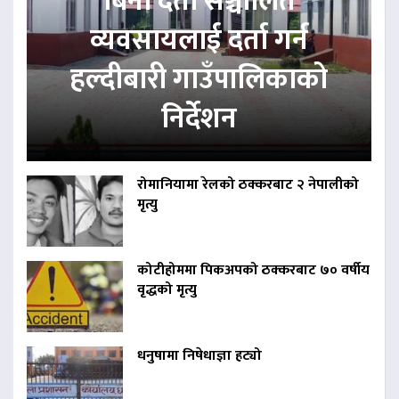
बिना दर्ता सञ्चालित
व्यवसायलाई दर्ता गर्न
हल्दीबारी गाउँपालिकाको
निर्देशन
रोमानियामा रेलको ठक्करबाट २ नेपालीको
मृत्यु
कोटीहोममा पिकअपको ठक्करबाट ७० वर्षीय
वृद्धको मृत्यु
धनुषामा निषेधाज्ञा हट्यो