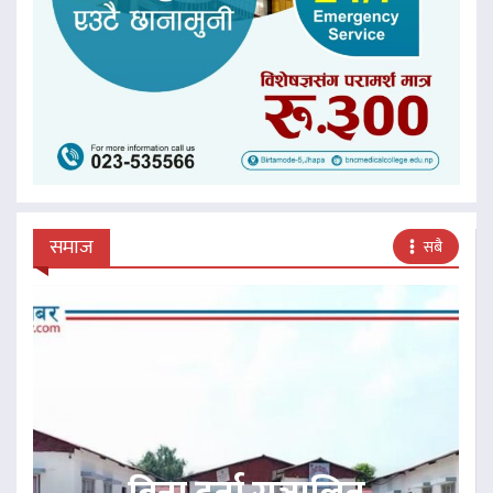
समाज
सबै