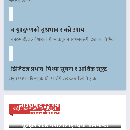
समस्या उत्पत्ति
वायुप्रदुषणको दुष्प्रभाव र बच्ने उपाय
काठमाडौँ, ३० वैशाख । ग्रीष्म ऋतुको आगमनसँगै देशका विभिन्न
डिजिटल प्रभाव, मिथ्या सूचना र आर्थिक सङ्कट
सन् १९९१ मा विन्डहक घोषणासँगै प्रत्येक वर्षको मे ३ का
साउदीबाट ३३ नेपाली कैदीलाई आममाफी,
बैदेशिक रोजगार/प्रवास
कानुनी प्रक्रिया पूरा गरी स्वदेश…
यूएईले २६७ नेपालीलाई दियो आममाफी