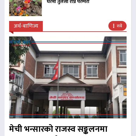
घरमा तुलसी रोप्ने परम्परा
अर्थ-बाणिज्य
सबै
मेची भन्सारको राजस्व सङ्कलनमा