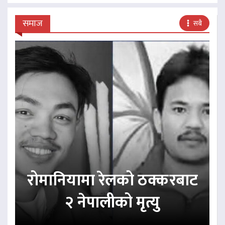
समाज
सबै
रोमानियामा रेलको ठक्करबाट
२ नेपालीको मृत्यु