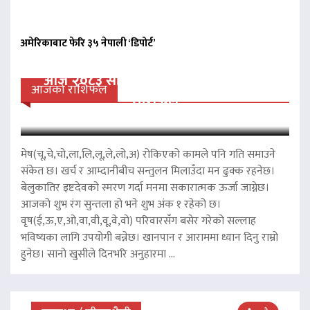
अमेरिकाबाट फेरि ३५ नेपाली ‘डिपोर्ट’
आज २०८३ साल साउन २१ गते बिहीवारको
आजको राशिफल
राशिफल
मेष(चू,चे,चो,ला,लि,लू,ले,लो,अ) रोकिएको कामले पनि गति समाउने
संकेत छ। खर्च र आम्दानीबीच सन्तुलन मिलाउँदा मन ढुक्क रहनेछ।
बेलुकातिर इष्टदेवको स्मरण गर्दा मनमा सकारात्मक ऊर्जा जाग्नेछ।
आजको शुभ रंग सुन्तला हो भने शुभ अंक १ रहेको छ।
वृष(ई,ऊ,ए,ओ,वा,वी,वू,वे,वो) परिवारसँग बसेर गरेको सल्लाह
भविष्यका लागि उपयोगी बन्नेछ। खानपान र आराममा ध्यान दिनु राम्रो
हुनेछ। सानो खुसीले दिनभरि अनुहारमा ...