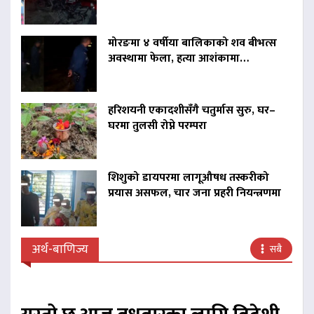
मोरङमा ४ वर्षीया बालिकाको शव बीभत्स
अवस्थामा फेला, हत्या आशंकामा…
हरिशयनी एकादशीसँगै चतुर्मास सुरु, घर–
घरमा तुलसी रोप्ने परम्परा
शिशुको डायपरमा लागूऔषध तस्करीको
प्रयास असफल, चार जना प्रहरी नियन्त्रणमा
अर्थ-बाणिज्य
सबै