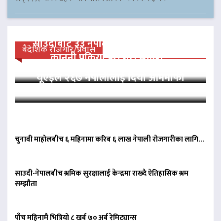
साउदीबाट ३३ नेपाली कैदीलाई आममाफी,
बैदेशिक रोजगार/प्रवास
कानुनी प्रक्रिया पूरा गरी स्वदेश…
यूएईले २६७ नेपालीलाई दियो आममाफी
चुनावी माहोलबीच ६ महिनामा करिब ६ लाख नेपाली रोजगारीका लागि…
साउदी-नेपालबीच श्रमिक सुरक्षालाई केन्द्रमा राख्दै ऐतिहासिक श्रम
सम्झौता
पाँच महिनामै भित्रियो ८ खर्ब ७० अर्ब रेमिट्यान्स