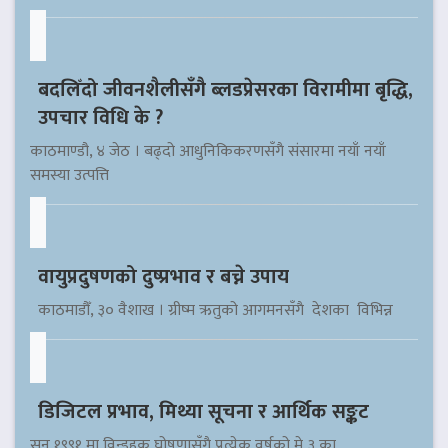
बदलिँदो जीवनशैलीसँगै ब्लडप्रेसरका विरामीमा बृद्धि,
उपचार विधि के ?
काठमाण्डौ, ४ जेठ । बढ्दो आधुनिकिकरणसँगै संसारमा नयाँ नयाँ
समस्या उत्पत्ति
वायुप्रदुषणको दुष्प्रभाव र बच्ने उपाय
काठमाडौँ, ३० वैशाख । ग्रीष्म ऋतुको आगमनसँगै देशका विभिन्न
डिजिटल प्रभाव, मिथ्या सूचना र आर्थिक सङ्कट
सन् १९९१ मा विन्डहक घोषणासँगै प्रत्येक वर्षको मे ३ का