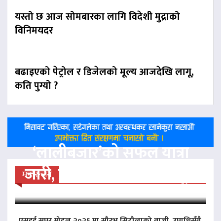
यस्तो छ आज सोमबारका लागि विदेशी मुद्राको
विनिमयदर
बढाइएको पेट्रोल र डिजेलको मूल्य आजदेखि लागू,
कति पुग्यो ?
‘लालीबजार’को सफल यात्रा
जारी, प्रदर्शनको ५१औँ दिन पूरा
मनोरन्जन
एसइई सुपर मोडल २०२६ मा सौरभ सिटौलाको बाजी, उपाधिसँगै