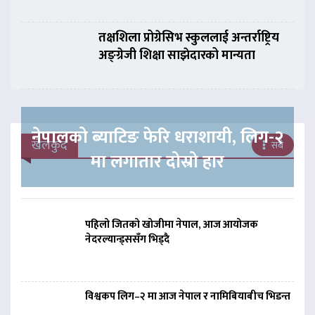
तक्षशिला प्रोग्रेसिभ स्कुललाई अन्तर्राष्ट्रिय
अङ्ग्रेजी शिक्षा साझेदारको मान्यता
नेपालको ब्याटिङ फेरि धराशायी, लिग-२
खेलकुद
सबै
मा लगातार दोस्रो हार
पहिलो जितको खोजीमा नेपाल, आज आयोजक
नेदरल्यान्ड्ससँग भिड्दै
विश्वकप लिग–२ मा आज नेपाल र नामिबियाबीच भिडन्त