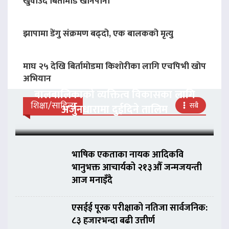
खुवाउदै बिर्तामोड खानेपानी
झापामा डेंगु संक्रमण बढ्दो, एक बालकको मृत्यु
माघ २५ देखि बिर्तामोडमा किशोरीका लागि एचपिभी खोप
अभियान
बालबालिकाको व्यक्तित्व विकासका लागि
शिक्षा/साहित्य
सबै
अर्जुनधारामा दुईदिने तालिम
भाषिक एकताका नायक आदिकवि
भानुभक्त आचार्यको २१३औँ जन्मजयन्ती
आज मनाइँदै
एसईई पूरक परीक्षाको नतिजा सार्वजनिक:
८३ हजारभन्दा बढी उत्तीर्ण