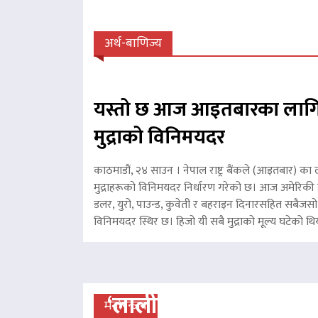
अर्थ-बाणिज्य
यस्तो छ आज आइतबारका लागि
मुद्राको विनिमयदर
काठमाडौं, २४ साउन । नेपाल राष्ट्र बैंकले (आइतबार) का 
मुद्राहरूको विनिमयदर निर्धारण गरेको छ। आज अमेरिकी ड
डलर, युरो, पाउन्ड, कुवेती र बहराइन दिनारसहित सबैजसो व
विनिमयदर स्थिर छ। हिजो यी सबै मुद्राको मूल्य घटेको
‘लालीबजार’को सफल यात्रा
मनोरन्जन