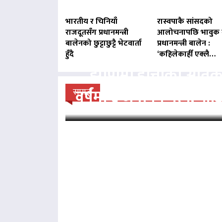
भारतीय र चिनियाँ
रास्वपाकै सांसदको
राजदूतसँग प्रधानमन्त्री
आलोचनापछि भावुक 
बालेनको छुट्टाछुट्टै भेटवार्ता
प्रधानमन्त्री बालेन :
हुँदै
‘कहिलेकाहीँ एक्लै…
झापामा हात्तीको आतं
वर्षमा ६ जनाको मृत्यु, प
समाज