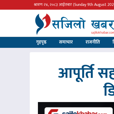
श्रावण २४, २०८३ आईतबार
(Sunday 9th August 202
गृहपृष्ठ
समाचार
राजनीति
आपूर्ति 
ड