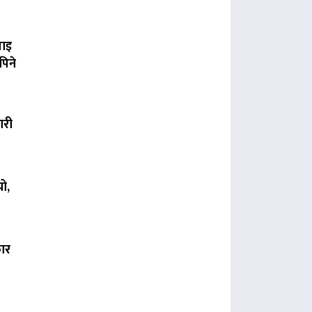
पाइ
पिने
ारी
ो,
कार