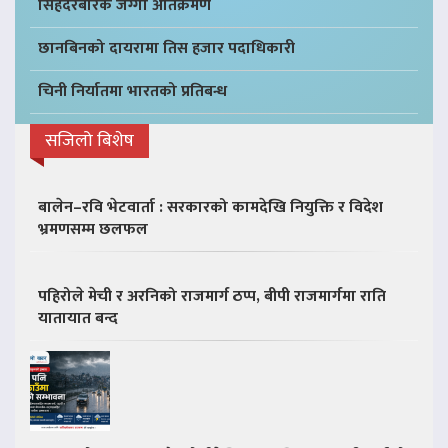
सिंहदरबारकै जग्गा अतिक्रमण
छानबिनको दायरामा तिस हजार पदाधिकारी
चिनी निर्यातमा भारतको प्रतिबन्ध
सजिलो बिशेष
बालेन–रवि भेटवार्ता : सरकारको कामदेखि नियुक्ति र विदेश
भ्रमणसम्म छलफल
पहिरोले मेची र अरनिको राजमार्ग ठप्प, बीपी राजमार्गमा राति
यातायात बन्द