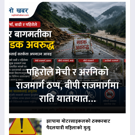
पहिरोले मेची र अरनिको
राजमार्ग ठप्प, बीपी राजमार्गमा
राति यातायात…
झापामा मोटरसाइकलको ठक्करबाट
पैदलयात्री महिलाको मृत्यु