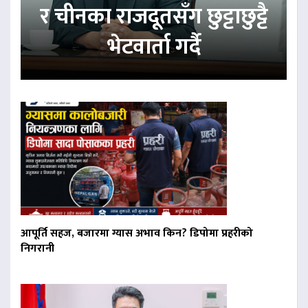
र चीनका राजदूतसँग छुट्टाछुट्टै
भेटवार्ता गर्दै
आपूर्ति सहज, बजारमा ग्यास अभाव किन? डिपोमा प्रहरीको
निगरानी