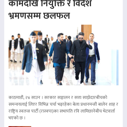
कामदेखि नियुक्ति र विदेश
भ्रमणसम्म छलफल
काठमाडौं, २४ साउन । सरकार सञ्चालन र सत्ता साझेदारबीचको
समन्वयलाई लिएर विभिन्न चर्चा भइरहेका बेला प्रधानमन्त्री बालेन शाह र
राष्ट्रिय स्वतन्त्र पार्टी (रास्वपा)का सभापति रवि लामिछानेबीच भेटवार्ता
भएको छ ।