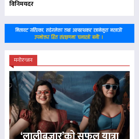
विनिमयदर
मनोरन्जन
‘लालीबजार’को सफल यात्रा