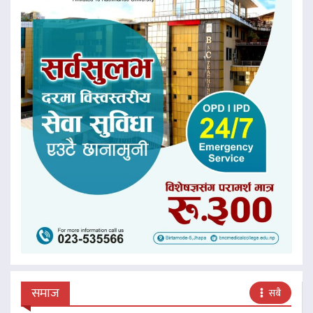
समाज
सबै