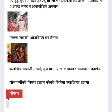
एसइई सुपर मोडल २०२६ मा सौरभ सिटौलाको बाजी, उपाधिसँगै
२ लाख नगद र अन्तर्राष्ट्रिय अवसर
फिल्म ‘काजी’ आजदेखि प्रदर्शनमा
चलचित्र मालती मंगले, गुरुआमा र लालीबजार आजबाट प्रदर्शनमा
यौनकर्मीको विषय उठान गरेको सिनेमा ‘लालिमा’ हलमा
मौसम