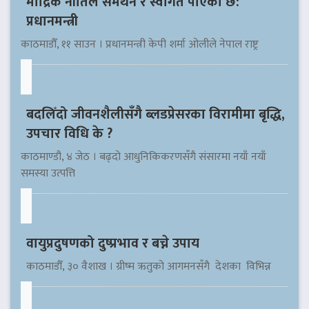
मौद्रिक नीतिले समर्थन र स्वागत पाएको छ:
प्रधानमन्त्री
काठमाडौँ, ११ साउन । प्रधानमन्त्री केपी शर्मा ओलीले नेपाल राष्ट्र
बदलिँदो जीवनशैलीसँगै ब्लडप्रेसरका विरामीमा बृद्धि,
उपचार विधि के ?
काठमाण्डौ, ४ जेठ । बढ्दो आधुनिकिकरणसँगै संसारमा नयाँ नयाँ
समस्या उत्पत्ति
वायुप्रदुषणको दुष्प्रभाव र बच्ने उपाय
काठमाडौँ, ३० वैशाख । ग्रीष्म ऋतुको आगमनसँगै देशका विभिन्न