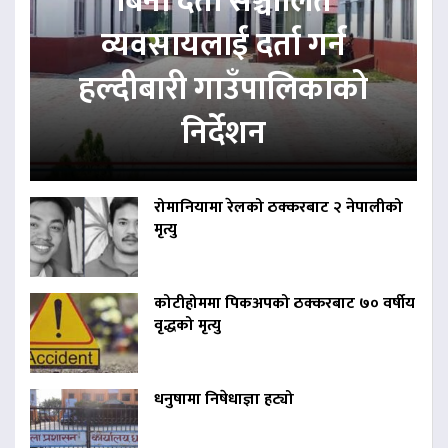
बिना दर्ता सञ्चालित
व्यवसायलाई दर्ता गर्न
हल्दीबारी गाउँपालिकाको
निर्देशन
रोमानियामा रेलको ठक्करबाट २ नेपालीको
मृत्यु
कोटीहोममा पिकअपको ठक्करबाट ७० वर्षीय
वृद्धको मृत्यु
धनुषामा निषेधाज्ञा हट्यो