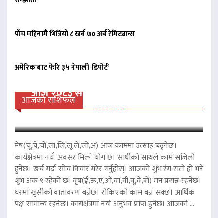
सम्झौता
पाँच महिनामै भित्रियो ८ खर्ब ७० अर्ब रेमिट्यान्स
अमेरिकाबाट फेरि ३५ नेपाली ‘डिपोर्ट’
आज २०८३ साल साउन २२ गते शुक्रवारको
आजको राशिफल
राशिफल
मेष(चू,चे,चो,ला,लि,लू,ले,लो,अ) आज काममा उत्साह बढ्नेछ।
कार्यक्षेत्रमा नयाँ अवसर मिल्ने योग छ। साथीको साथले काम सजिलो
हुनेछ। खर्च गर्दा सोच विचार गरेर गर्नुहोस्। आजको शुभ रंग रातो हो भने
शुभ अंक ९ रहेको छ। वृष(ई,ऊ,ए,ओ,वा,वी,वू,वे,वो) मन प्रसन्न रहनेछ।
घरमा खुसीको वातावरण बन्नेछ। रोकिएको काम बन्न सक्छ। आर्थिक
पक्ष सामान्य रहनेछ। कार्यक्षेत्रमा नयाँ अनुभव प्राप्त हुनेछ। आजको ...