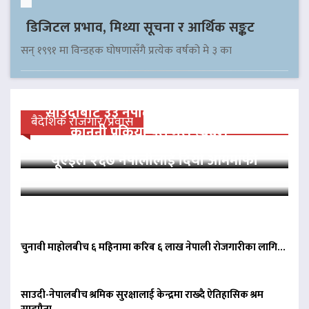
डिजिटल प्रभाव, मिथ्या सूचना र आर्थिक सङ्कट
सन् १९९१ मा विन्डहक घोषणासँगै प्रत्येक वर्षको मे ३ का
साउदीबाट ३३ नेपाली कैदीलाई आममाफी,
बैदेशिक रोजगार/प्रवास
कानुनी प्रक्रिया पूरा गरी स्वदेश…
यूएईले २६७ नेपालीलाई दियो आममाफी
चुनावी माहोलबीच ६ महिनामा करिब ६ लाख नेपाली रोजगारीका लागि…
साउदी-नेपालबीच श्रमिक सुरक्षालाई केन्द्रमा राख्दै ऐतिहासिक श्रम