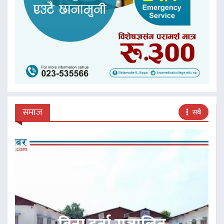
समाज
सबै