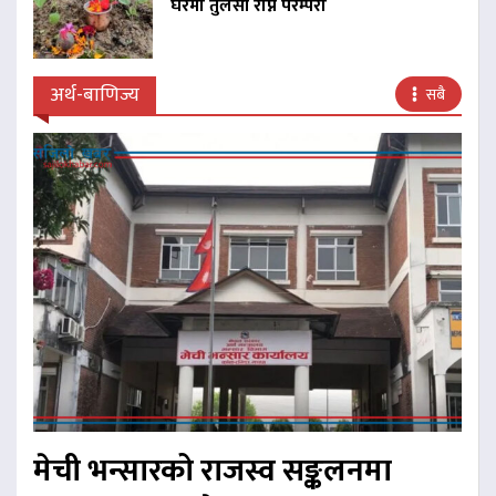
घरमा तुलसी रोप्ने परम्परा
अर्थ-बाणिज्य
सबै
मेची भन्सारको राजस्व सङ्कलनमा