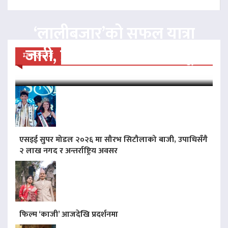
‘लालीबजार’को सफल यात्रा
जारी, प्रदर्शनको ५१औँ दिन पूरा
मनोरन्जन
एसइई सुपर मोडल २०२६ मा सौरभ सिटौलाको बाजी, उपाधिसँगै
२ लाख नगद र अन्तर्राष्ट्रिय अवसर
फिल्म ‘काजी’ आजदेखि प्रदर्शनमा