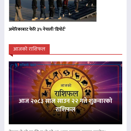
अमेरिकाबाट फेरि ३५ नेपाली ‘डिपोर्ट’
आजको राशिफल
आज २०८३ साल साउन २२ गते शुक्रवारको
राशिफल