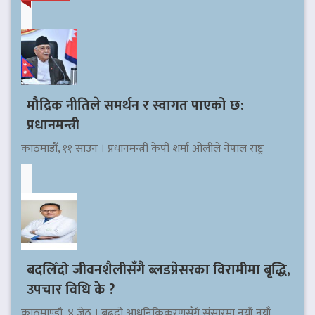
मौद्रिक नीतिले समर्थन र स्वागत पाएको छ:
प्रधानमन्त्री
काठमाडौँ, ११ साउन । प्रधानमन्त्री केपी शर्मा ओलीले नेपाल राष्ट्र
बदलिँदो जीवनशैलीसँगै ब्लडप्रेसरका विरामीमा बृद्धि,
उपचार विधि के ?
काठमाण्डौ, ४ जेठ । बढ्दो आधुनिकिकरणसँगै संसारमा नयाँ नयाँ