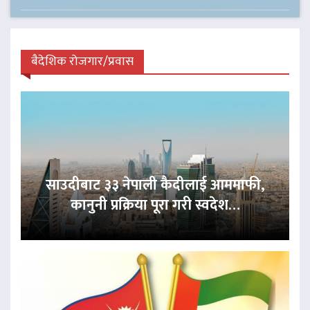
बैदेशिक रोजगार/प्रवास
साउदीबाट ३३ नेपाली कैदीलाई आममाफी,
कानुनी प्रक्रिया पूरा गरी स्वदेश…