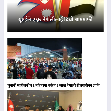
यूएईले २६७ नेपालीलाई दियो आममाफी
चुनावी माहोलबीच ६ महिनामा करिब ६ लाख नेपाली रोजगारीका लागि…