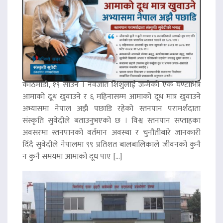
काठमाडौं, १९ साउन । नवजात शिशुलाई जन्मेको एक घण्टाभित्रै
आमाको दूध खुवाउने र ६ महिनासम्म आमाको दूध मात्र खुवाउने
अभ्यासमा नेपाल अझै पछाडि रहेको स्तनपान परामर्शदाता
संस्कृति सुवेदीले बताउनुभएको छ । विश्व स्तनपान सप्ताहका
अवसरमा स्तनपानको वर्तमान अवस्था र चुनौतीबारे जानकारी
दिँदै सुवेदीले नेपालमा ९९ प्रतिशत बालबालिकाले जीवनको कुनै
न कुनै समयमा आमाको दूध पाए […]