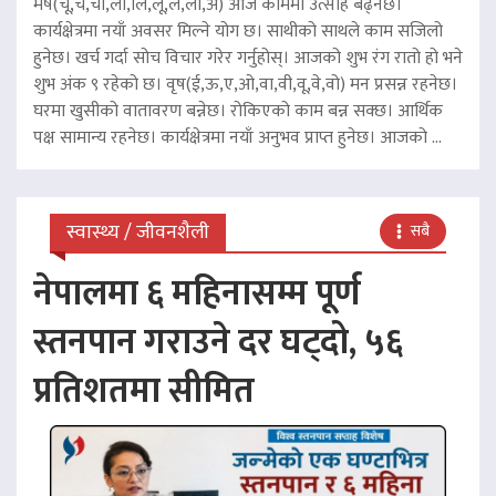
मेष(चू,चे,चो,ला,लि,लू,ले,लो,अ) आज काममा उत्साह बढ्नेछ।
कार्यक्षेत्रमा नयाँ अवसर मिल्ने योग छ। साथीको साथले काम सजिलो
हुनेछ। खर्च गर्दा सोच विचार गरेर गर्नुहोस्। आजको शुभ रंग रातो हो भने
शुभ अंक ९ रहेको छ। वृष(ई,ऊ,ए,ओ,वा,वी,वू,वे,वो) मन प्रसन्न रहनेछ।
घरमा खुसीको वातावरण बन्नेछ। रोकिएको काम बन्न सक्छ। आर्थिक
पक्ष सामान्य रहनेछ। कार्यक्षेत्रमा नयाँ अनुभव प्राप्त हुनेछ। आजको ...
स्वास्थ्य / जीवनशैली
सबै
नेपालमा ६ महिनासम्म पूर्ण
स्तनपान गराउने दर घट्दो, ५६
प्रतिशतमा सीमित