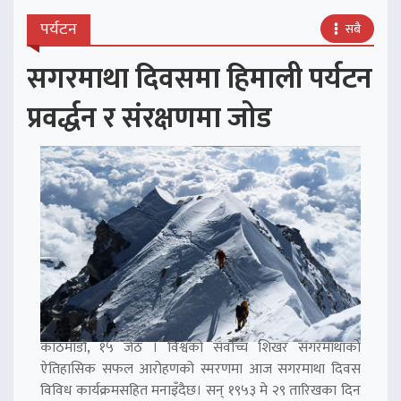
पर्यटन
सबै
सगरमाथा दिवसमा हिमाली पर्यटन
प्रवर्द्धन र संरक्षणमा जोड
काठमाडौं, १५ जेठ । विश्वको सर्वोच्च शिखर सगरमाथाको
ऐतिहासिक सफल आरोहणको स्मरणमा आज सगरमाथा दिवस
विविध कार्यक्रमसहित मनाइँदैछ। सन् १९५३ मे २९ तारिखका दिन