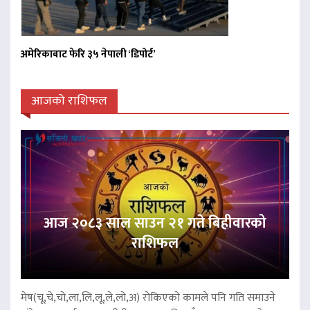
अमेरिकाबाट फेरि ३५ नेपाली ‘डिपोर्ट’
आजको राशिफल
आज २०८३ साल साउन २१ गते बिहीवारको
राशिफल
मेष(चू,चे,चो,ला,लि,लू,ले,लो,अ) रोकिएको कामले पनि गति समाउने