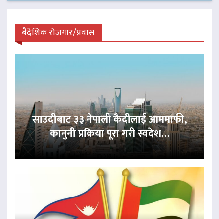
बैदेशिक रोजगार/प्रवास
साउदीबाट ३३ नेपाली कैदीलाई आममाफी,
कानुनी प्रक्रिया पूरा गरी स्वदेश…