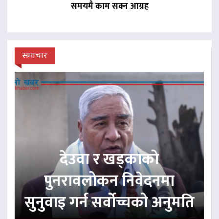
समयमै काम सक्न आग्रह
समाचार
देउवा र खड्काको
पुनरावलोकन निवेदनमा
सुनुवाइ गर्न सर्वोच्चको अनुमति