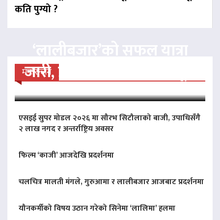
कति पुग्यो ?
‘लालीबजार’को सफल यात्रा
जारी, प्रदर्शनको ५१औँ दिन पूरा
मनोरन्जन
एसइई सुपर मोडल २०२६ मा सौरभ सिटौलाको बाजी, उपाधिसँगै
२ लाख नगद र अन्तर्राष्ट्रिय अवसर
फिल्म ‘काजी’ आजदेखि प्रदर्शनमा
चलचित्र मालती मंगले, गुरुआमा र लालीबजार आजबाट प्रदर्शनमा
यौनकर्मीको विषय उठान गरेको सिनेमा ‘लालिमा’ हलमा