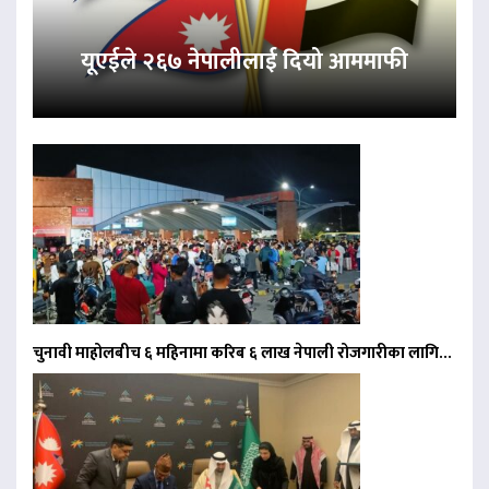
यूएईले २६७ नेपालीलाई दियो आममाफी
चुनावी माहोलबीच ६ महिनामा करिब ६ लाख नेपाली रोजगारीका लागि…