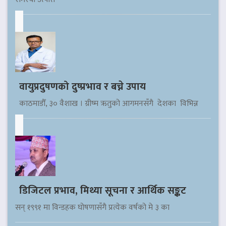
वायुप्रदुषणको दुष्प्रभाव र बच्ने उपाय
काठमाडौँ, ३० वैशाख । ग्रीष्म ऋतुको आगमनसँगै देशका विभिन्न
डिजिटल प्रभाव, मिथ्या सूचना र आर्थिक सङ्कट
सन् १९९१ मा विन्डहक घोषणासँगै प्रत्येक वर्षको मे ३ का