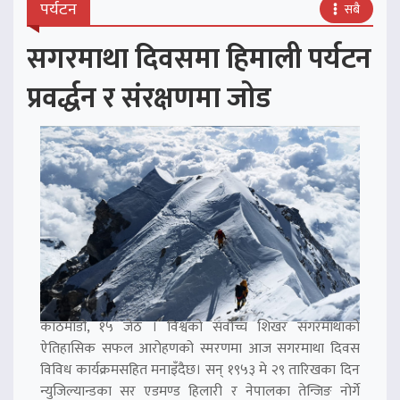
पर्यटन
सबै
सगरमाथा दिवसमा हिमाली पर्यटन
प्रवर्द्धन र संरक्षणमा जोड
काठमाडौं, १५ जेठ । विश्वको सर्वोच्च शिखर सगरमाथाको
ऐतिहासिक सफल आरोहणको स्मरणमा आज सगरमाथा दिवस
विविध कार्यक्रमसहित मनाइँदैछ। सन् १९५३ मे २९ तारिखका दिन
न्युजिल्यान्डका सर एडमण्ड हिलारी र नेपालका तेन्जिङ नोर्गे