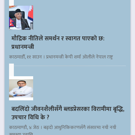
मौद्रिक नीतिले समर्थन र स्वागत पाएको छ:
प्रधानमन्त्री
काठमाडौँ, ११ साउन । प्रधानमन्त्री केपी शर्मा ओलीले नेपाल राष्ट्र
बदलिँदो जीवनशैलीसँगै ब्लडप्रेसरका विरामीमा बृद्धि,
उपचार विधि के ?
काठमाण्डौ, ४ जेठ । बढ्दो आधुनिकिकरणसँगै संसारमा नयाँ नयाँ
समस्या उत्पत्ति