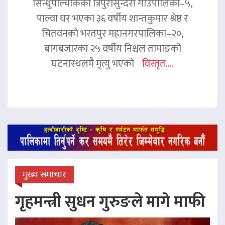
सिन्धुपाल्चोकको त्रिपुरासुन्दरी गाउँपालिका–५,
पाल्वा घर भएका ३६ वर्षीय शान्तकुमार श्रेष्ठ र
चितवनको भरतपुर महानगरपालिका–२०,
बागबजारका २५ वर्षीय निश्चल तामाङको
घटनास्थलमै मृत्यु भएको
विस्तृत....
मुख्य समाचार
गृहमन्त्री सुधन गुरुङले मागे माफी