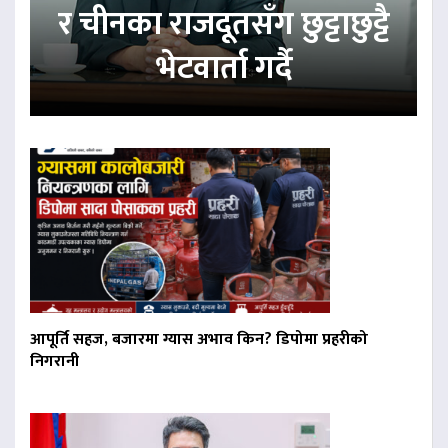
र चीनका राजदूतसँग छुट्टाछुट्टै
भेटवार्ता गर्दै
आपूर्ति सहज, बजारमा ग्यास अभाव किन? डिपोमा प्रहरीको
निगरानी