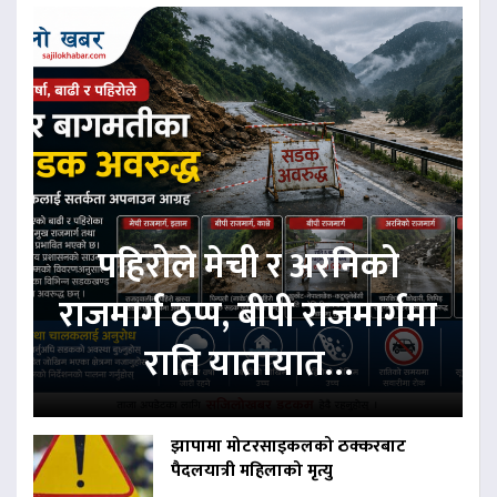
पहिरोले मेची र अरनिको
राजमार्ग ठप्प, बीपी राजमार्गमा
राति यातायात…
झापामा मोटरसाइकलको ठक्करबाट
पैदलयात्री महिलाको मृत्यु