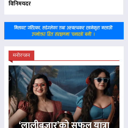
विनिमयदर
मनोरन्जन
‘लालीबजार’को सफल यात्रा