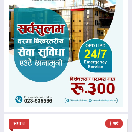
समाज
सबै