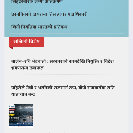
सिंहदरबारकै जग्गा अतिक्रमण
छानबिनको दायरामा तिस हजार पदाधिकारी
चिनी निर्यातमा भारतको प्रतिबन्ध
सजिलो बिशेष
बालेन–रवि भेटवार्ता : सरकारको कामदेखि नियुक्ति र विदेश
भ्रमणसम्म छलफल
पहिरोले मेची र अरनिको राजमार्ग ठप्प, बीपी राजमार्गमा राति
यातायात बन्द