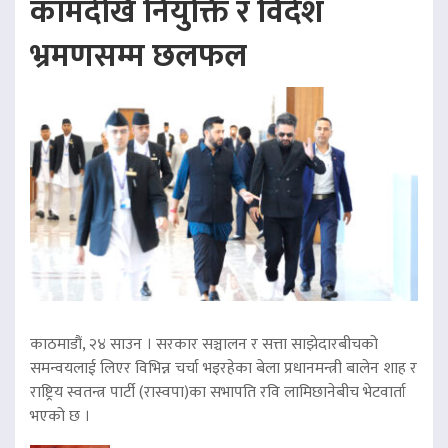
कामदेखि नियुक्ति र विदेश
भ्रमणसम्म छलफल
काठमाडौं, २४ साउन । सरकार सञ्चालन र सत्ता साझेदारबीचको
समन्वयलाई लिएर विभिन्न चर्चा भइरहेका बेला प्रधानमन्त्री बालेन शाह र
राष्ट्रिय स्वतन्त्र पार्टी (रास्वपा)का सभापति रवि लामिछानेबीच भेटवार्ता
भएको छ ।