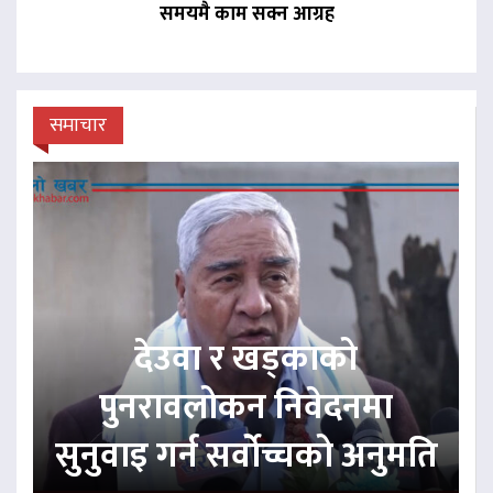
समयमै काम सक्न आग्रह
समाचार
देउवा र खड्काको
पुनरावलोकन निवेदनमा
सुनुवाइ गर्न सर्वोच्चको अनुमति