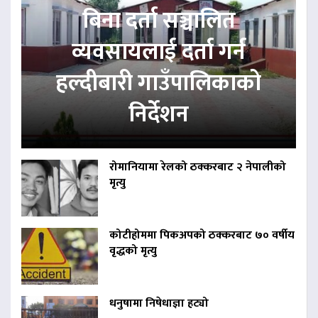
बिना दर्ता सञ्चालित
व्यवसायलाई दर्ता गर्न
हल्दीबारी गाउँपालिकाको
निर्देशन
रोमानियामा रेलको ठक्करबाट २ नेपालीको
मृत्यु
कोटीहोममा पिकअपको ठक्करबाट ७० वर्षीय
वृद्धको मृत्यु
धनुषामा निषेधाज्ञा हट्यो