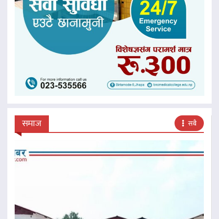
समाज
सबै