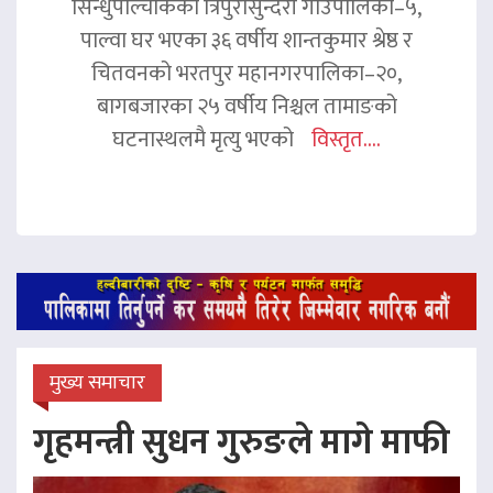
सिन्धुपाल्चोकको त्रिपुरासुन्दरी गाउँपालिका–५,
पाल्वा घर भएका ३६ वर्षीय शान्तकुमार श्रेष्ठ र
चितवनको भरतपुर महानगरपालिका–२०,
बागबजारका २५ वर्षीय निश्चल तामाङको
घटनास्थलमै मृत्यु भएको
विस्तृत....
मुख्य समाचार
गृहमन्त्री सुधन गुरुङले मागे माफी