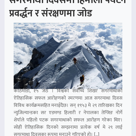
सगरमाथा दिवसमा हिमाली पर्यटन
प्रवर्द्धन र संरक्षणमा जोड
काठमाडौं, १५ जेठ । विश्वको सर्वोच्च शिखर सगरमाथाको
ऐतिहासिक सफल आरोहणको स्मरणमा आज सगरमाथा दिवस
विविध कार्यक्रमसहित मनाइँदैछ। सन् १९५३ मे २९ तारिखका दिन
न्युजिल्यान्डका सर एडमण्ड हिलारी र नेपालका तेन्जिङ नोर्गे
शेर्पाले पहिलो पटक सगरमाथाको सफल आरोहण गरेका थिए।
सोही ऐतिहासिक दिनको सम्झनामा प्रत्येक वर्ष मे २९ लाई
सगरमाथा दिवसका रूपमा मनाउने गरिएको हो। […]