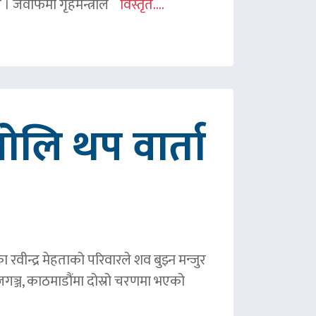
ए । जवाफमा गृहमन्त्रीले
विस्तृत....
ोलि थप वार्ता
ीन्द्र मेहताको परिवारले शव बुझ्न मन्जुर
गञ्ज, काठमाडौंमा दोस्रो चरणमा भएको