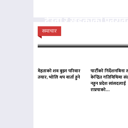
देउवा र खड्काको पुनरा
सुनुवाइ गर्न सर्वोच
समाचार
मेहताको शव बुझ्न परिवार
पार्टीको निर्देशनबिना स
तयार, भोलि थप वार्ता हुने
केन्द्रित गतिविधिमा संल
नहुन प्रदेश सांसदलाई
राप्रपाको…
बिना दर्ता सञ्चालित व्य