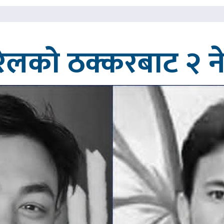
रेलको ठक्करबाट २ नेप