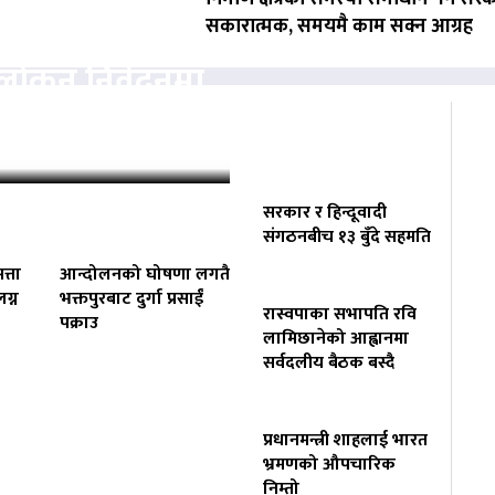
सकारात्मक, समयमै काम सक्न आग्रह
वलोकन निवेदनमा
्चको अनुमति
सरकार र हिन्दूवादी
संगठनबीच १३ बुँदे सहमति
त्ता
आन्दोलनको घोषणा लगतै
ग्न
भक्तपुरबाट दुर्गा प्रसाईं
रास्वपाका सभापति रवि
पक्राउ
लामिछानेको आह्वानमा
सर्वदलीय बैठक बस्दै
प्रधानमन्त्री शाहलाई भारत
वसायलाई
भ्रमणको औपचारिक
निम्तो