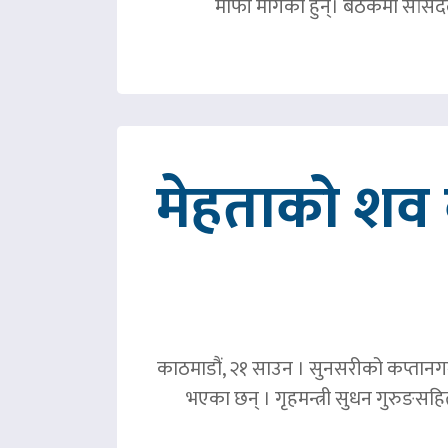
माफी मागेका हुन्। बैठकमा सांसदल
मेहताको शव ब
काठमाडौं, २१ साउन । सुनसरीको कप्तानगञ्
भएका छन् । गृहमन्त्री सुधन गुरुङस