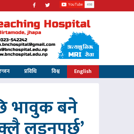
रन्जन
प्रविधि
विश्व
English
 भावुक बने
्लै लड्नुपर्छ’