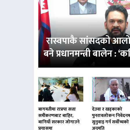
रास्वपाकै सांसदको आल
बने प्रधानमन्त्री बालेन : 
बागमतीमा राप्रपा सत्ता
देउवा र खड्काको
समीकरणबाट बाहिर,
पुनरावलोकन निवेदनम
बानियाँ सरकार जोगाउने
सुनुवाइ गर्न सर्वोच्चको
प्रयासमा
अनुमति