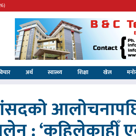
26)
विचार
अर्थ
स्वास्थ्य
शिक्षा
खेल
मनो
 सांसदको आलोचनापछि
 बालेन : ‘कहिलेकाहीँ एक