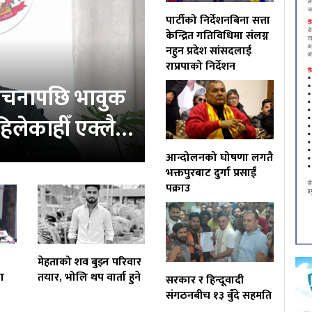
पार्टीको निर्देशनबिना सत्ता
केन्द्रित गतिविधिमा संलग्न
नहुन प्रदेश सांसदलाई
राप्रपाको निर्देशन
ोचनापछि भावुक
‘कहिलेकाहीँ एक्लै…
आन्दोलनको घोषणा लगतै
भक्तपुरबाट दुर्गा प्रसाईं
पक्राउ
मेहताको शव बुझ्न परिवार
ा
तयार, भोलि थप वार्ता हुने
सरकार र हिन्दूवादी
संगठनबीच १३ बुँदे सहमति