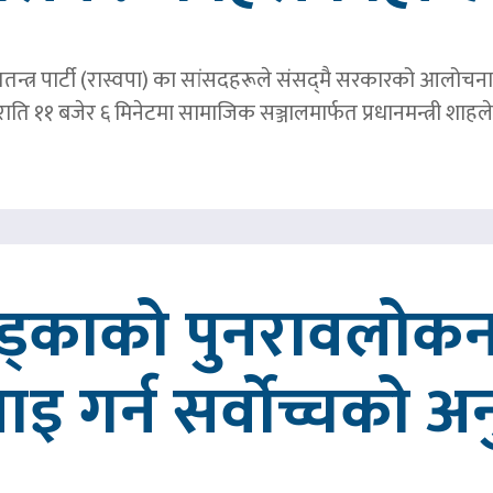
तन्त्र पार्टी (रास्वपा) का सांसदहरूले संसद्‌मै सरकारको आलोचना गर
र राति ११ बजेर ६ मिनेटमा सामाजिक सञ्जालमार्फत प्रधानमन्त्र
खड्काको पुनरावलोकन
वाइ गर्न सर्वोच्चको अ