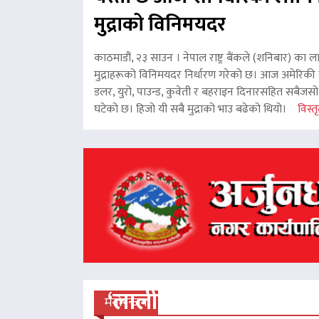
मुद्राको विनिमयदर
काठमाडौं, २३ साउन । नेपाल राष्ट्र बैंकले (शनिबार) का ल
मुद्राहरूको विनिमयदर निर्धारण गरेको छ। आज अमेरिकी ड
डलर, युरो, पाउन्ड, कुवेती र बहराइन दिनारसहित सबैजसो व
घटेको छ। हिजो यी सबै मुद्राको भाउ बढेको थियो।
विस्तृ
‘लालीबजार’को सफल यात्रा
मनोरन्जन