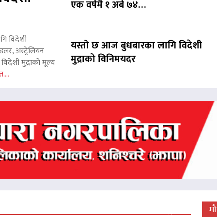
एक वर्षमै १ अर्ब ७४…
ागि विदेशी
यस्तो छ आज बुधबारका लागि विदेशी
लर, अस्ट्रेलियन
मुद्राको विनिमयदर
िदेशी मुद्राको मूल्य
त....
 जारी, प्रदर्शनको ५१औँ दिन पूरा
म