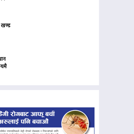
 खण्ड
धान
यमै