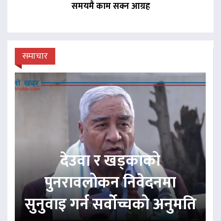
समयमै काम सक्न आग्रह
समाचार
देउवा र खड्काको
पुनरावलोकन निवेदनमा
सुनुवाइ गर्न सर्वोच्चको अनुमति