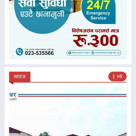
समाज
सबै