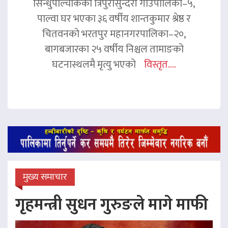
सिन्धुपाल्चोकको त्रिपुरासुन्दरी गाउँपालिका–५,
पाल्वा घर भएका ३६ वर्षीय शान्तकुमार श्रेष्ठ र
चितवनको भरतपुर महानगरपालिका–२०,
बागबजारका २५ वर्षीय निश्चल तामाङको
घटनास्थलमै मृत्यु भएको
विस्तृत....
मुख्य समाचार
गृहमन्त्री सुधन गुरुङले मागे माफी