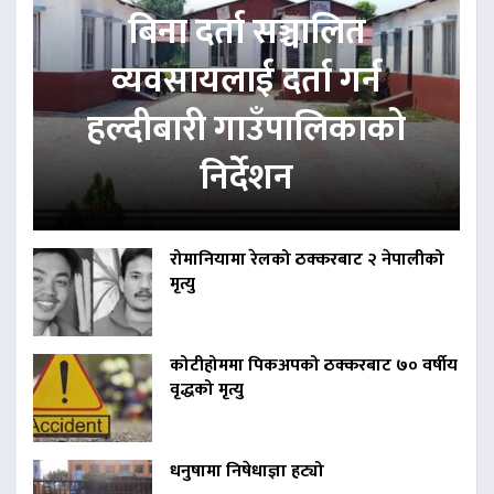
बिना दर्ता सञ्चालित
व्यवसायलाई दर्ता गर्न
हल्दीबारी गाउँपालिकाको
निर्देशन
रोमानियामा रेलको ठक्करबाट २ नेपालीको
मृत्यु
कोटीहोममा पिकअपको ठक्करबाट ७० वर्षीय
वृद्धको मृत्यु
धनुषामा निषेधाज्ञा हट्यो