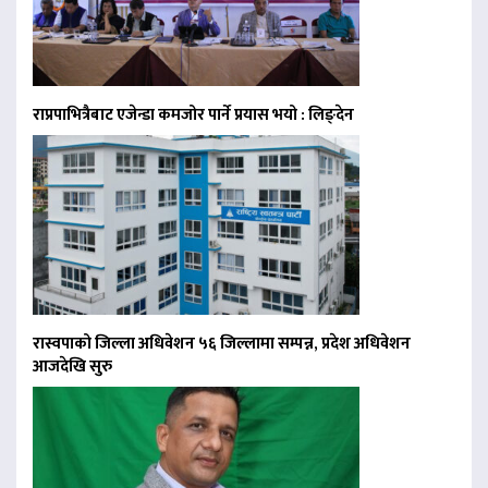
राप्रपाभित्रैबाट एजेन्डा कमजोर पार्ने प्रयास भयो : लिङ्देन
रास्वपाको जिल्ला अधिवेशन ५६ जिल्लामा सम्पन्न, प्रदेश अधिवेशन
आजदेखि सुरु