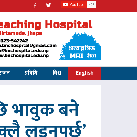
रन्जन
प्रविधि
विश्व
English
 भावुक बने
्लै लड्नुपर्छ’