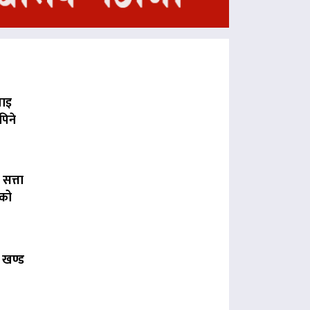
पाइ
पिने
 सत्ता
लको
 खण्ड