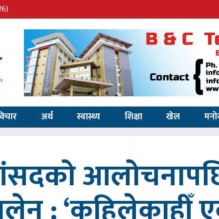
26)
विचार
अर्थ
स्वास्थ्य
शिक्षा
खेल
मनो
 सांसदको आलोचनापछि
 बालेन : ‘कहिलेकाहीँ एक