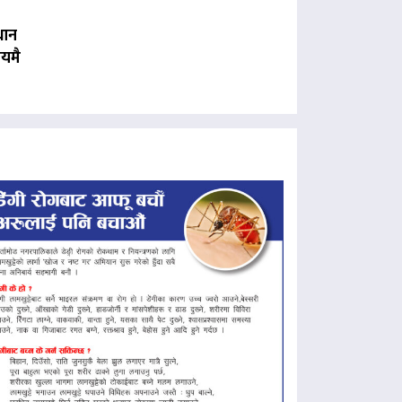
धान
यमै