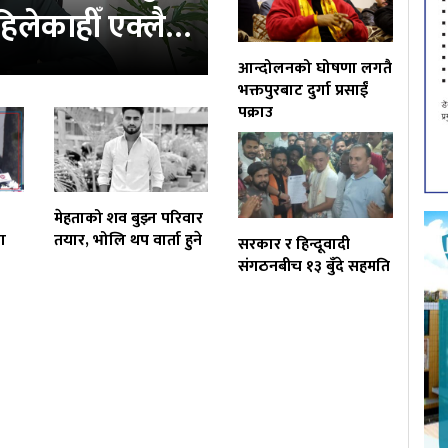
‘कहिलेकाहीँ एक्लै…
आन्दोलनको घोषणा लगतै
भक्तपुरबाट दुर्गा प्रसाईं
पक्राउ
मेहताको शव बुझ्न परिवार
ा
तयार, भोलि थप वार्ता हुने
सरकार र हिन्दूवादी
संगठनबीच १३ बुँदे सहमति