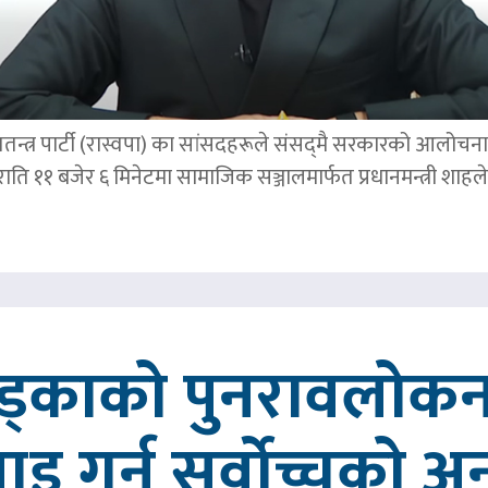
तन्त्र पार्टी (रास्वपा) का सांसदहरूले संसद्‌मै सरकारको आलोचना गर
र राति ११ बजेर ६ मिनेटमा सामाजिक सञ्जालमार्फत प्रधानमन्त्र
खड्काको पुनरावलोकन
वाइ गर्न सर्वोच्चको अ