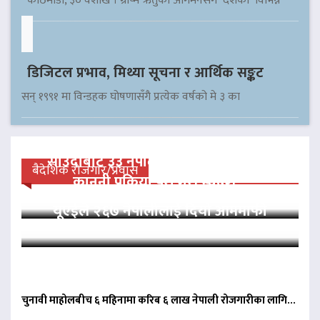
काठमाडौँ, ३० वैशाख । ग्रीष्म ऋतुको आगमनसँगै देशका विभिन्न
डिजिटल प्रभाव, मिथ्या सूचना र आर्थिक सङ्कट
सन् १९९१ मा विन्डहक घोषणासँगै प्रत्येक वर्षको मे ३ का
साउदीबाट ३३ नेपाली कैदीलाई आममाफी,
बैदेशिक रोजगार/प्रवास
कानुनी प्रक्रिया पूरा गरी स्वदेश…
यूएईले २६७ नेपालीलाई दियो आममाफी
चुनावी माहोलबीच ६ महिनामा करिब ६ लाख नेपाली रोजगारीका लागि…