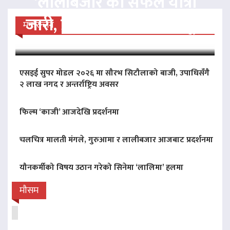
‘लालीबजार’को सफल यात्रा
जारी, प्रदर्शनको ५१औँ दिन पूरा
मनोरन्जन
एसइई सुपर मोडल २०२६ मा सौरभ सिटौलाको बाजी, उपाधिसँगै
२ लाख नगद र अन्तर्राष्ट्रिय अवसर
फिल्म ‘काजी’ आजदेखि प्रदर्शनमा
चलचित्र मालती मंगले, गुरुआमा र लालीबजार आजबाट प्रदर्शनमा
यौनकर्मीको विषय उठान गरेको सिनेमा ‘लालिमा’ हलमा
मौसम