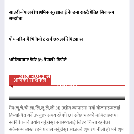
साउदी-नेपालबीच श्रमिक सुरक्षालाई केन्द्रमा राख्दै ऐतिहासिक श्रम
सम्झौता
पाँच महिनामै भित्रियो ८ खर्ब ७० अर्ब रेमिट्यान्स
अमेरिकाबाट फेरि ३५ नेपाली ‘डिपोर्ट’
आज २०८३ साल साउन २५ गते सोमवारको
आजको राशिफल
राशिफल
मेष(चू,चे,चो,ला,लि,लू,ले,लो,अ) उद्योग व्यापारमा नयाँ योजनाहरूलाई
क्रियान्वित गर्ने उपयुक्त समय रहेको छ। संदेह भएको मामिलाहरूमा
स्वविवेकको प्रयोग गर्नुहोस्। स्वास्थ्यलाई लिएर चिन्ता रहनेछ।
सकेसम्म व्यस्त रहने प्रयास गर्नुहोस्। आजको शुभ रंग नीलो हो भने शुभ