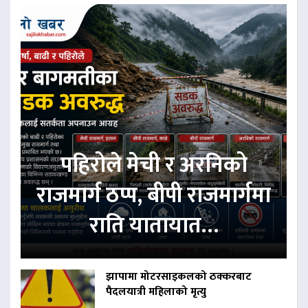
पहिरोले मेची र अरनिको
राजमार्ग ठप्प, बीपी राजमार्गमा
राति यातायात…
झापामा मोटरसाइकलको ठक्करबाट
पैदलयात्री महिलाको मृत्यु