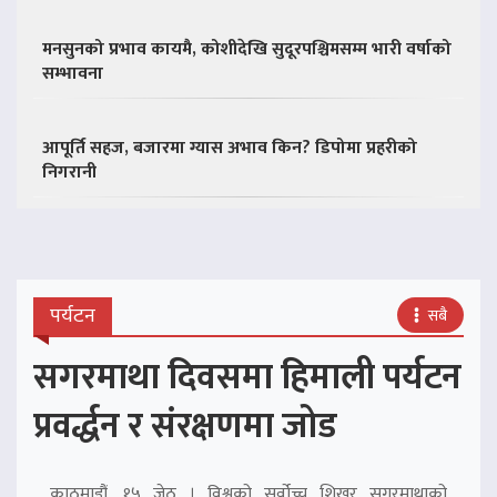
मनसुनको प्रभाव कायमै, कोशीदेखि सुदूरपश्चिमसम्म भारी वर्षाको
सम्भावना
आपूर्ति सहज, बजारमा ग्यास अभाव किन? डिपोमा प्रहरीको
निगरानी
पर्यटन
सबै
सगरमाथा दिवसमा हिमाली पर्यटन
प्रवर्द्धन र संरक्षणमा जोड
काठमाडौं, १५ जेठ । विश्वको सर्वोच्च शिखर सगरमाथाको