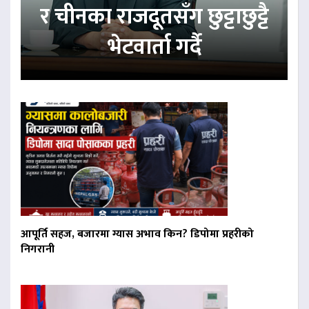
र चीनका राजदूतसँग छुट्टाछुट्टै
भेटवार्ता गर्दै
आपूर्ति सहज, बजारमा ग्यास अभाव किन? डिपोमा प्रहरीको
निगरानी