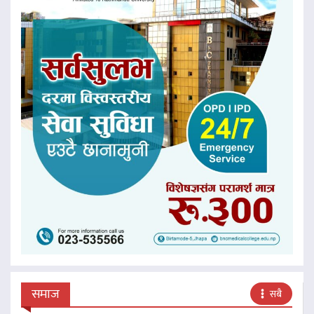
समाज
सबै