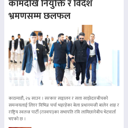
कामदेखि नियुक्ति र विदेश
भ्रमणसम्म छलफल
काठमाडौं, २४ साउन । सरकार सञ्चालन र सत्ता साझेदारबीचको
समन्वयलाई लिएर विभिन्न चर्चा भइरहेका बेला प्रधानमन्त्री बालेन शाह र
राष्ट्रिय स्वतन्त्र पार्टी (रास्वपा)का सभापति रवि लामिछानेबीच भेटवार्ता
भएको छ ।