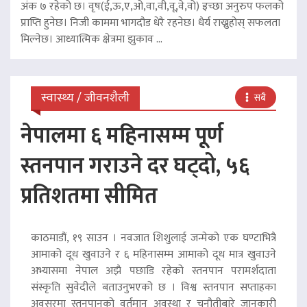
अंक ७ रहेको छ। वृष(ई,ऊ,ए,ओ,वा,वी,वू,वे,वो) इच्छा अनुरुप फलको
प्राप्ति हुनेछ। निजी काममा भागदौड धेरै रहनेछ। धैर्य राख्नुहोस् सफलता
मिल्नेछ। आध्यात्मिक क्षेत्रमा झुकाव ...
स्वास्थ्य / जीवनशैली
सबै
नेपालमा ६ महिनासम्म पूर्ण
स्तनपान गराउने दर घट्दो, ५६
प्रतिशतमा सीमित
काठमाडौं, १९ साउन । नवजात शिशुलाई जन्मेको एक घण्टाभित्रै
आमाको दूध खुवाउने र ६ महिनासम्म आमाको दूध मात्र खुवाउने
अभ्यासमा नेपाल अझै पछाडि रहेको स्तनपान परामर्शदाता
संस्कृति सुवेदीले बताउनुभएको छ । विश्व स्तनपान सप्ताहका
अवसरमा स्तनपानको वर्तमान अवस्था र चुनौतीबारे जानकारी