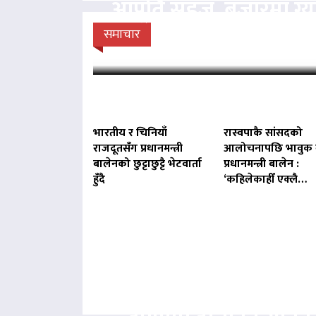
आपूर्ति सहज, बजारमा ग
डिपोमा प्रहरीको
समाचार
भारतीय र चिनियाँ
रास्वपाकै सांसदको
राजदूतसँग प्रधानमन्त्री
आलोचनापछि भावुक 
बालेनको छुट्टाछुट्टै भेटवार्ता
प्रधानमन्त्री बालेन :
हुँदै
‘कहिलेकाहीँ एक्लै…