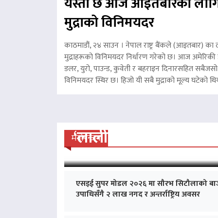
यस्तो छ आज आइतबारका लागि
मुद्राको विनिमयदर
काठमाडौं, २४ साउन । नेपाल राष्ट्र बैंकले (आइतबार) का 
मुद्राहरूको विनिमयदर निर्धारण गरेको छ। आज अमेरिकी ड
डलर, युरो, पाउन्ड, कुवेती र बहराइन दिनारसहित सबैजसो व
विनिमयदर स्थिर छ। हिजो यी सबै मुद्राको मूल्य घटेको
‘लालीबजार’को सफल यात्रा
मनोरन्जन
एसइई सुपर मोडल २०२६ मा सौरभ सिटौलाको बा
उपाधिसँगै २ लाख नगद र अन्तर्राष्ट्रिय अवसर