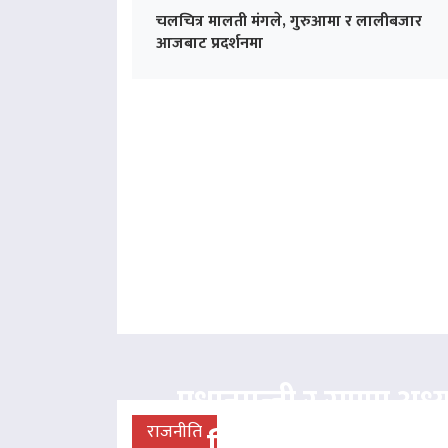
चलचित्र मालती मंगले, गुरुआमा र लालीबजार
आजबाट प्रदर्शनमा
प्रधानमन्त्री र राप्रपा अध्य
राजनीति
लिङदेनबीच भेटवार्ता