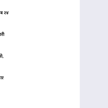
 अब २४
ारी
ो,
कार