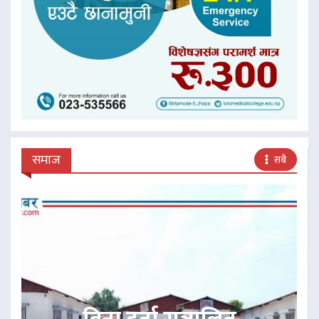
समाज
सबै