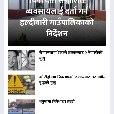
बिना दर्ता सञ्चालित
व्यवसायलाई दर्ता गर्न
हल्दीबारी गाउँपालिकाको
निर्देशन
रोमानियामा रेलको ठक्करबाट २ नेपालीको
मृत्यु
कोटीहोममा पिकअपको ठक्करबाट ७० वर्षीय
वृद्धको मृत्यु
धनुषामा निषेधाज्ञा हट्यो