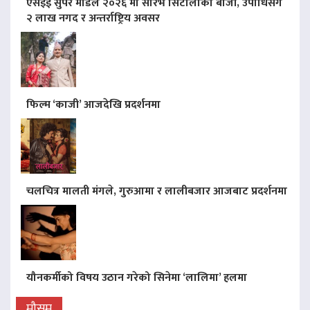
एसइई सुपर मोडल २०२६ मा सौरभ सिटौलाको बाजी, उपाधिसँगै
२ लाख नगद र अन्तर्राष्ट्रिय अवसर
फिल्म ‘काजी’ आजदेखि प्रदर्शनमा
चलचित्र मालती मंगले, गुरुआमा र लालीबजार आजबाट प्रदर्शनमा
यौनकर्मीको विषय उठान गरेको सिनेमा ‘लालिमा’ हलमा
मौसम