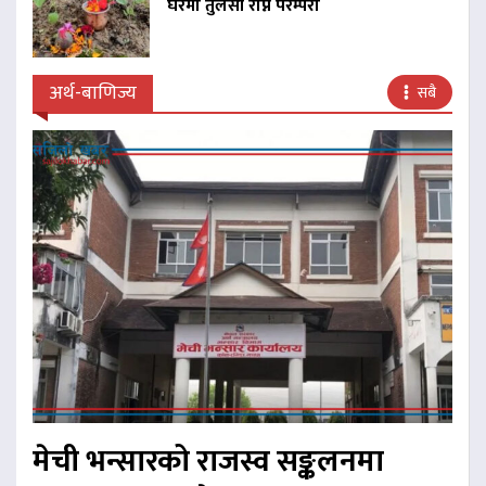
घरमा तुलसी रोप्ने परम्परा
अर्थ-बाणिज्य
सबै
मेची भन्सारको राजस्व सङ्कलनमा