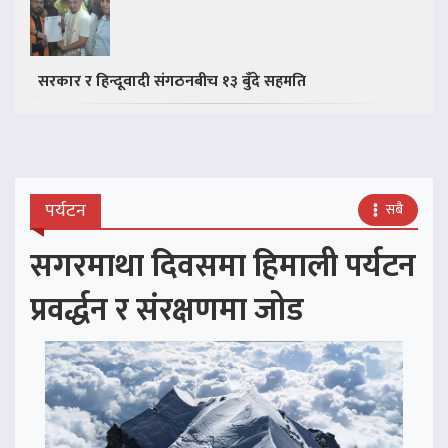
सरकार र हिन्दूवादी संगठनबीच १३ बुँदे सहमति
पर्यटन
सबै
सगरमाथा दिवसमा हिमाली पर्यटन
प्रवर्द्धन र संरक्षणमा जोड