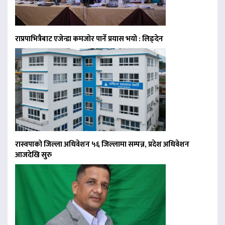
राप्रपाभित्रैबाट एजेन्डा कमजोर पार्ने प्रयास भयो : लिङ्देन
रास्वपाको जिल्ला अधिवेशन ५६ जिल्लामा सम्पन्न, प्रदेश अधिवेशन
आजदेखि सुरु