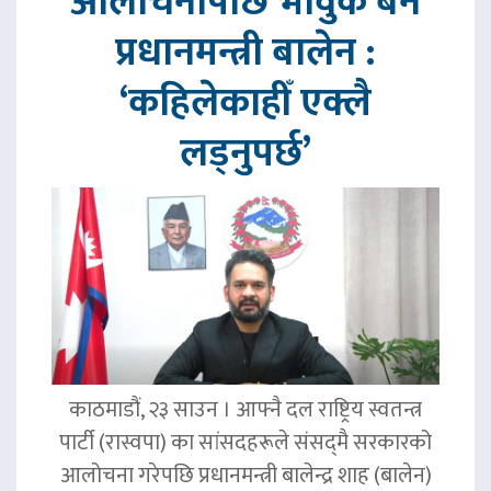
आलोचनापछि भावुक बने
प्रधानमन्त्री बालेन :
‘कहिलेकाहीँ एक्लै
लड्नुपर्छ’
काठमाडौं, २३ साउन । आफ्नै दल राष्ट्रिय स्वतन्त्र
पार्टी (रास्वपा) का सांसदहरूले संसद्‌मै सरकारको
आलोचना गरेपछि प्रधानमन्त्री बालेन्द्र शाह (बालेन)