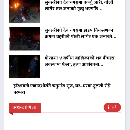
सुनसरीको देवानगञ्जमा कर्फ्यु जारी, गोली
लागेर एक जनाको मृत्यु भएपछि…
सुनसरीको देवानगञ्जमा झडप नियन्त्रणका
क्रममा प्रहरीको गोली लागेर एक जनाको…
मोरङमा ४ वर्षीया बालिकाको शव बीभत्स
अवस्थामा फेला, हत्या आशंकामा…
हरिशयनी एकादशीसँगै चतुर्मास सुरु, घर–घरमा तुलसी रोप्ने
परम्परा
अर्थ-बाणिज्य
सबै