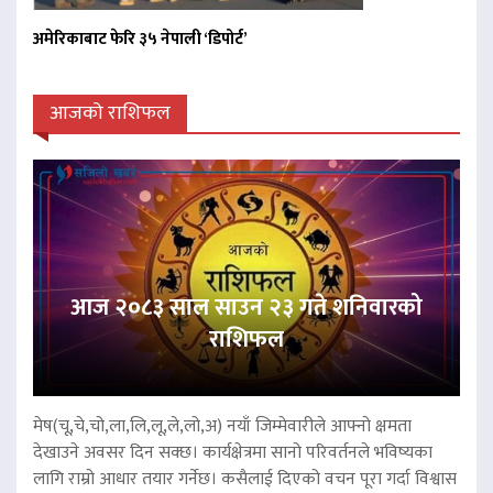
अमेरिकाबाट फेरि ३५ नेपाली ‘डिपोर्ट’
आजको राशिफल
आज २०८३ साल साउन २३ गते शनिवारको
राशिफल
मेष(चू,चे,चो,ला,लि,लू,ले,लो,अ) नयाँ जिम्मेवारीले आफ्नो क्षमता
देखाउने अवसर दिन सक्छ। कार्यक्षेत्रमा सानो परिवर्तनले भविष्यका
लागि राम्रो आधार तयार गर्नेछ। कसैलाई दिएको वचन पूरा गर्दा विश्वास