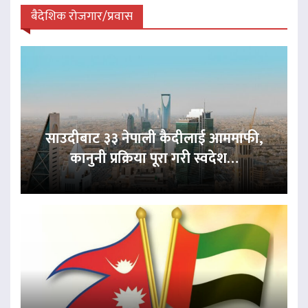
बैदेशिक रोजगार/प्रवास
साउदीबाट ३३ नेपाली कैदीलाई आममाफी,
कानुनी प्रक्रिया पूरा गरी स्वदेश…