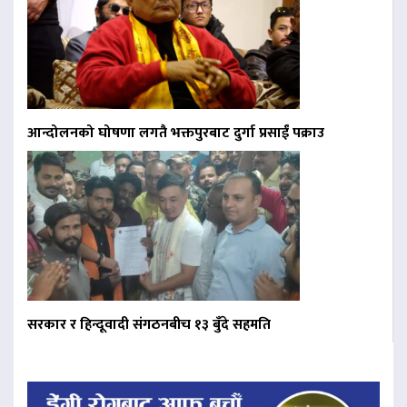
आन्दोलनको घोषणा लगतै भक्तपुरबाट दुर्गा प्रसाईं पक्राउ
सरकार र हिन्दूवादी संगठनबीच १३ बुँदे सहमति