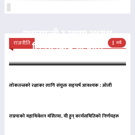
प्रधानमन्त्री र राप्रपा अध्यक्ष
राजनीति
सबै
लिङदेनबीच भेटवार्ता
लोकतन्त्रको रक्षाका लागि संयुक्त सङ्घर्ष आवश्यक : ओली
राप्रपाको महाधिवेशन मंसिरमा, यी हुन् कार्यसमितिको निर्णयहरू