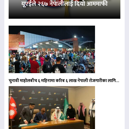
यूएईले २६७ नेपालीलाई दियो आममाफी
चुनावी माहोलबीच ६ महिनामा करिब ६ लाख नेपाली रोजगारीका लागि…