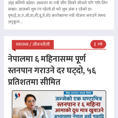
अझ बलियो बन्नेछ। अध्ययन वा नयाँ सीप सिक्ने सोचले पनि गति लिन
सक्छ। आजको शुभ रंग पहेलो हो भने शुभ अंक १ रहेको छ।
वृष(ई,ऊ,ए,ओ,वा,वी,वू,वे,वो) कारोबारमा नयाँ योजना बनाउने समय
अनुकूल ...
स्वास्थ्य / जीवनशैली
सबै
नेपालमा ६ महिनासम्म पूर्ण
स्तनपान गराउने दर घट्दो, ५६
प्रतिशतमा सीमित