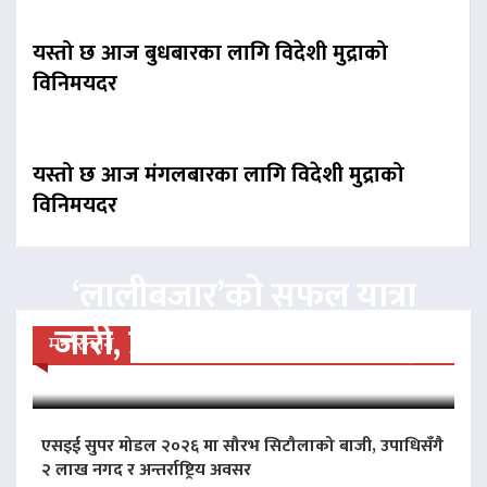
यस्तो छ आज बुधबारका लागि विदेशी मुद्राको
विनिमयदर
यस्तो छ आज मंगलबारका लागि विदेशी मुद्राको
विनिमयदर
‘लालीबजार’को सफल यात्रा
जारी, प्रदर्शनको ५१औँ दिन पूरा
मनोरन्जन
एसइई सुपर मोडल २०२६ मा सौरभ सिटौलाको बाजी, उपाधिसँगै
२ लाख नगद र अन्तर्राष्ट्रिय अवसर