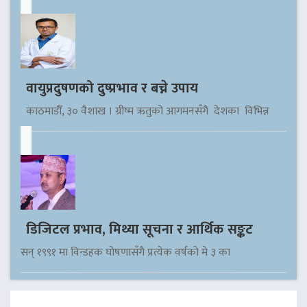
वायुप्रदुषणको दुष्प्रभाव र बच्ने उपाय
काठमाडौँ, ३० वैशाख । ग्रीष्म ऋतुको आगमनसँगै देशका विभिन्न
डिजिटल प्रभाव, मिथ्या सूचना र आर्थिक सङ्कट
सन् १९९१ मा विन्डहक घोषणासँगै प्रत्येक वर्षको मे ३ का