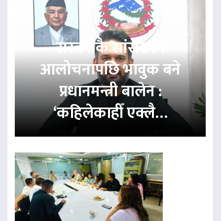
रास्वपाकै सांसदको
आलोचनापछि भावुक बने
प्रधानमन्त्री बालेन :
‘कहिलेकाहीँ एक्लै…