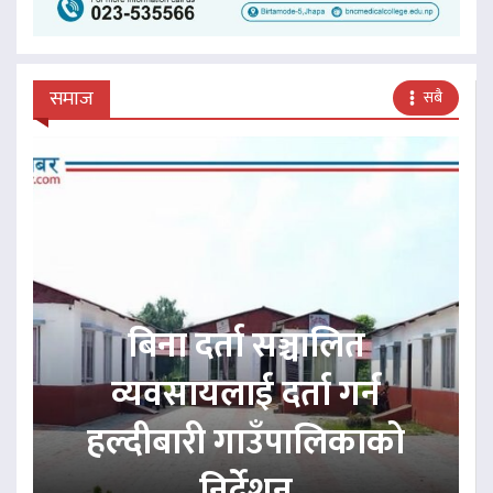
समाज
सबै
बिना दर्ता सञ्चालित
व्यवसायलाई दर्ता गर्न
हल्दीबारी गाउँपालिकाको
निर्देशन